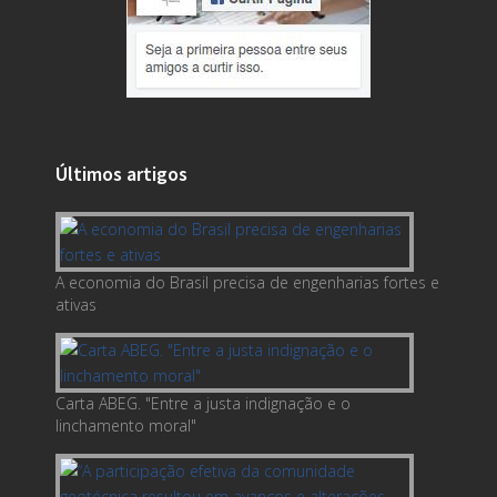
Últimos artigos
A economia do Brasil precisa de engenharias fortes e
ativas
Carta ABEG. "Entre a justa indignação e o
linchamento moral"