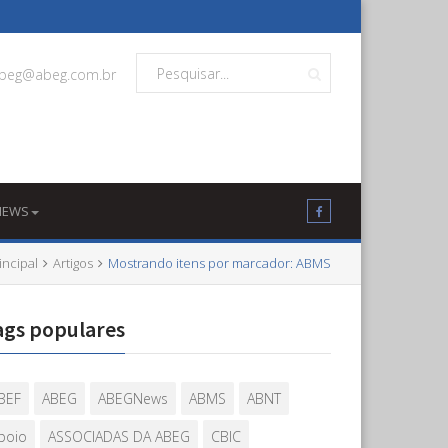
beg@abeg.com.br
NEWS
incipal
Artigos
Mostrando itens por marcador: ABMS
ags populares
BEF
ABEG
ABEGNews
ABMS
ABNT
poio
ASSOCIADAS DA ABEG
CBIC