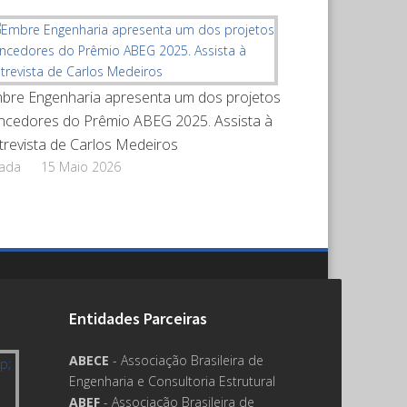
bre Engenharia apresenta um dos projetos
ncedores do Prêmio ABEG 2025. Assista à
trevista de Carlos Medeiros
rada
15 Maio 2026
Entidades Parceiras
ABECE
- Associação Brasileira de
Engenharia e Consultoria Estrutural
ABEF
- Associação Brasileira de