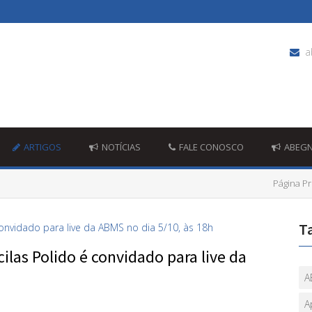
a
ARTIGOS
NOTÍCIAS
FALE CONOSCO
ABEG
Página Pr
T
las Polido é convidado para live da
A
A