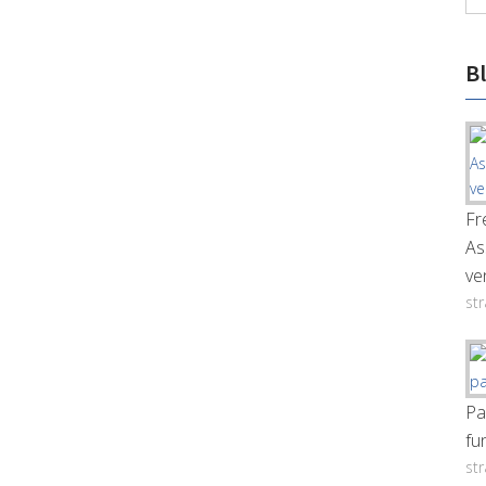
B
Fr
As
ve
st
Pa
fu
st