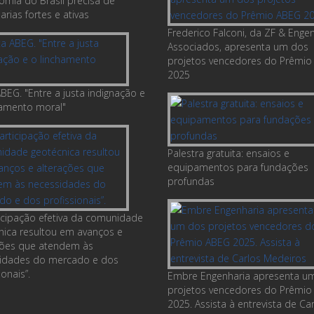
omia do Brasil precisa de
rias fortes e ativas
Frederico Falconi, da ZF & Enge
Associados, apresenta um dos
projetos vencedores do Prêmio
2025
BEG. "Entre a justa indignação e
hamento moral"
Palestra gratuita: ensaios e
equipamentos para fundações
profundas
ticipação efetiva da comunidade
nica resultou em avanços e
ções que atendem às
idades do mercado e dos
ionais”.
Embre Engenharia apresenta u
projetos vencedores do Prêmio
2025. Assista à entrevista de Ca