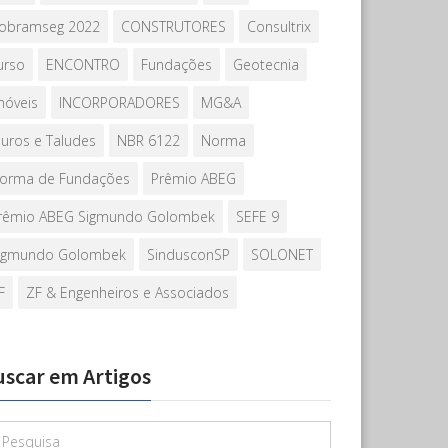
obramseg 2022
CONSTRUTORES
Consultrix
urso
ENCONTRO
Fundações
Geotecnia
móveis
INCORPORADORES
MG&A
uros e Taludes
NBR 6122
Norma
orma de Fundações
Prêmio ABEG
rêmio ABEG Sigmundo Golombek
SEFE 9
igmundo Golombek
SindusconSP
SOLONET
F
ZF & Engenheiros e Associados
uscar em Artigos