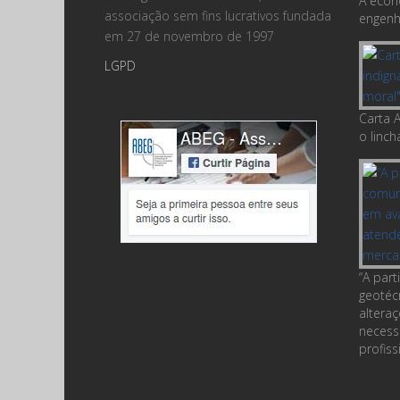
A econ
associação sem fins lucrativos fundada
engenha
em 27 de novembro de 1997
LGPD
Carta A
o linc
“A par
geotéc
altera
necess
profiss