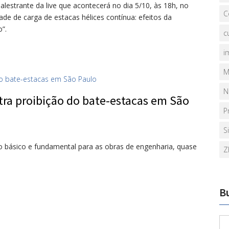
alestrante da live que acontecerá no dia 5/10, às 18h, no
C
 de carga de estacas hélices contínua: efeitos da
”.
c
i
M
N
ra proibição do bate-estacas em São
P
S
 básico e fundamental para as obras de engenharia, quase
Z
B