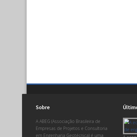
Sobre
Últim
A ABEG (Associação Brasileira de
Empresas de Projetos e Consultoria
em Engenharia Geotécnica) é uma