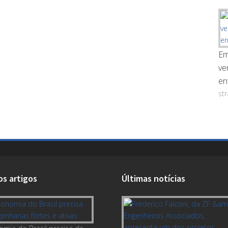
Em
ve
en
st
os artigos
Últimas notícias