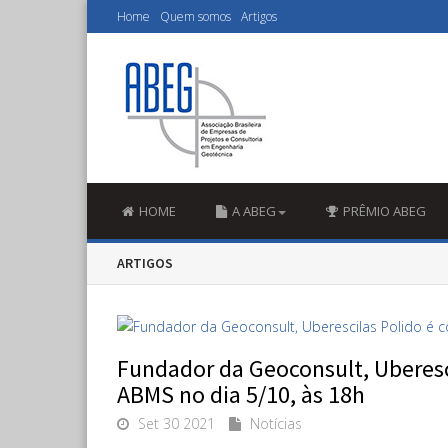
Home
Quem somos
Artigos
HOME
A ABEG
PRÊMIO ABEG
ARTIGOS
Fundador da Geoconsult, Uberesci
ABMS no dia 5/10, às 18h
Set 30 2021
Notícias