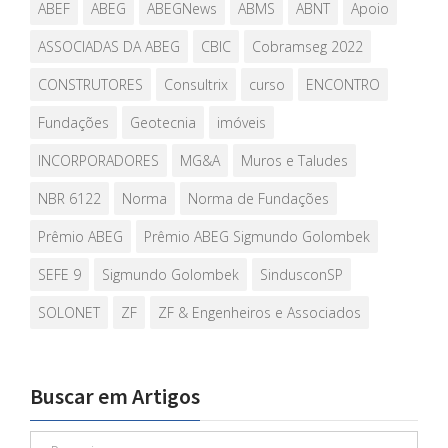
ABEF
ABEG
ABEGNews
ABMS
ABNT
Apoio
ASSOCIADAS DA ABEG
CBIC
Cobramseg 2022
CONSTRUTORES
Consultrix
curso
ENCONTRO
Fundações
Geotecnia
imóveis
INCORPORADORES
MG&A
Muros e Taludes
NBR 6122
Norma
Norma de Fundações
Prêmio ABEG
Prêmio ABEG Sigmundo Golombek
SEFE 9
Sigmundo Golombek
SindusconSP
SOLONET
ZF
ZF & Engenheiros e Associados
Buscar em Artigos