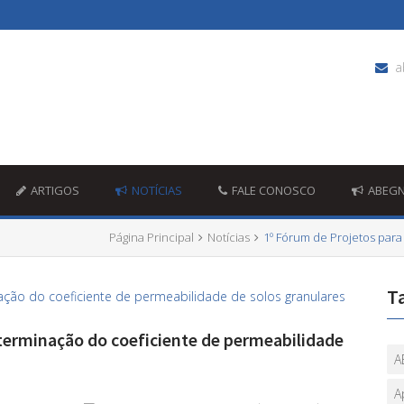
a
ARTIGOS
NOTÍCIAS
FALE CONOSCO
ABEG
Página Principal
Notícias
1º Fórum de Projetos para
T
terminação do coeficiente de permeabilidade
A
A