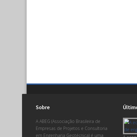
Sobre
Últim
A ABEG (Associação Brasileira de
Empresas de Projetos e Consultoria
em Engenharia Geotécnica) é uma