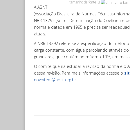
tamanho da fonte
A ABNT
(Associação Brasileira de Normas Técnicas) inform
NBR 13292 (Solo – Determinação do Coeficiente de
norma é datada em 1995 e precisa ser readequada 
atuais.
A NBR 13292 refere-se à especificação do método
carga constante, com água percolando através do 
granulares, que contêm no máximo 10%, em massa
O comitê que irá estudar a revisão da norma é o A
dessa revisão. Para mais informações acesse o
si
novoitem@abnt.org.br
.