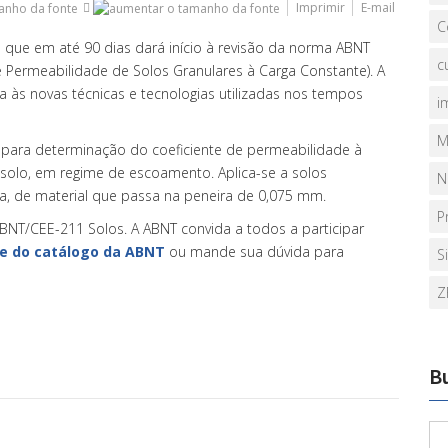
Imprimir
E-mail
C
a que em até 90 dias dará início à revisão da norma ABNT
c
 Permeabilidade de Solos Granulares à Carga Constante). A
às novas técnicas e tecnologias utilizadas nos tempos
i
M
 para determinação do coeficiente de permeabilidade à
solo, em regime de escoamento. Aplica-se a solos
N
, de material que passa na peneira de 0,075 mm.
P
BNT/CEE-211 Solos. A ABNT convida a todos a participar
te do catálogo da ABNT
ou mande sua dúvida para
S
Z
B