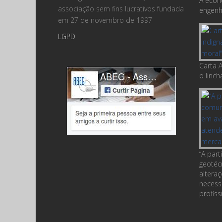
A econ
associação sem fins lucrativos fundada
engenha
em 27 de novembro de 1997
LGPD
Carta A
o linc
“A par
geotéc
altera
necess
profiss