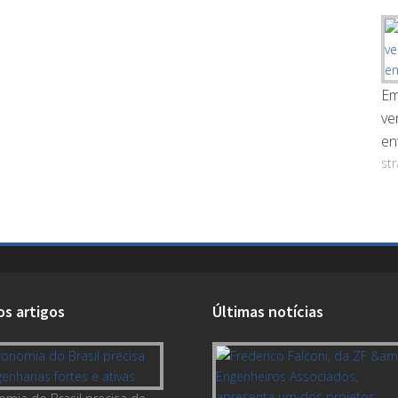
Em
ve
en
st
os artigos
Últimas notícias