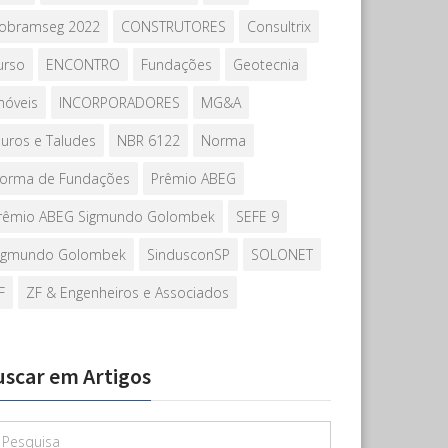
obramseg 2022
CONSTRUTORES
Consultrix
urso
ENCONTRO
Fundações
Geotecnia
móveis
INCORPORADORES
MG&A
uros e Taludes
NBR 6122
Norma
orma de Fundações
Prêmio ABEG
rêmio ABEG Sigmundo Golombek
SEFE 9
igmundo Golombek
SindusconSP
SOLONET
F
ZF & Engenheiros e Associados
uscar em Artigos