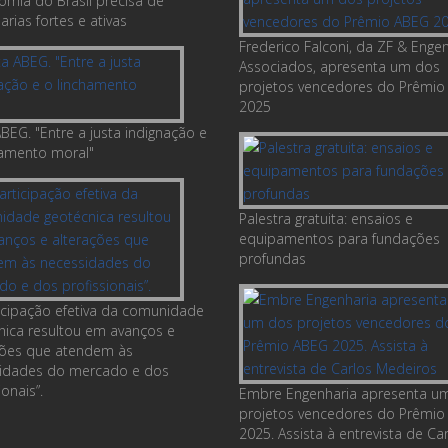
omia do Brasil precisa de
rias fortes e ativas
Frederico Falconi, da ZF & Enge
Associados, apresenta um dos
projetos vencedores do Prêmio
2025
BEG. "Entre a justa indignação e
hamento moral"
Palestra gratuita: ensaios e
equipamentos para fundações
profundas
ticipação efetiva da comunidade
nica resultou em avanços e
ções que atendem às
idades do mercado e dos
ionais”.
Embre Engenharia apresenta u
projetos vencedores do Prêmio
2025. Assista à entrevista de Ca