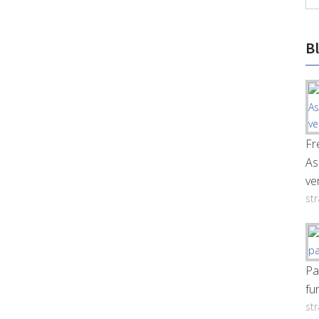
B
Fr
As
ve
st
Pa
fu
st