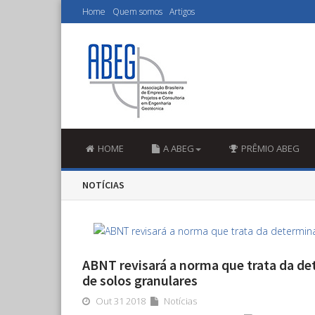
Home
Quem somos
Artigos
HOME
A ABEG
PRÊMIO ABEG
NOTÍCIAS
ABNT revisará a norma que trata da de
de solos granulares
Out 31 2018
Notícias