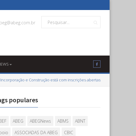
beg@abeg.com.br
NEWS
 Incorporação e Construção está com inscrições abertas
ags populares
BEF
ABEG
ABEGNews
ABMS
ABNT
poio
ASSOCIADAS DA ABEG
CBIC