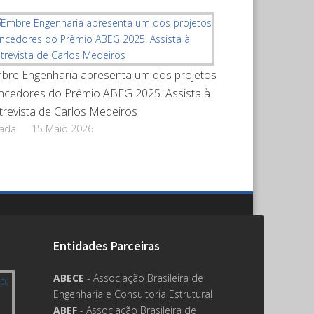
bre Engenharia apresenta um dos projetos
ncedores do Prêmio ABEG 2025. Assista à
trevista de Carlos Medeiros
rada
15 Maio 2026
Entidades Parceiras
ABECE
- Associação Brasileira de
Engenharia e Consultoria Estrutural
ABEF
- Associação Brasileira de