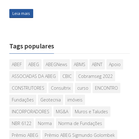
Leia mais
Tags populares
ABEF
ABEG
ABEGNews
ABMS
ABNT
Apoio
ASSOCIADAS DA ABEG
CBIC
Cobramseg 2022
CONSTRUTORES
Consultrix
curso
ENCONTRO
Fundações
Geotecnia
imóveis
INCORPORADORES
MG&A
Muros e Taludes
NBR 6122
Norma
Norma de Fundações
Prêmio ABEG
Prêmio ABEG Sigmundo Golombek