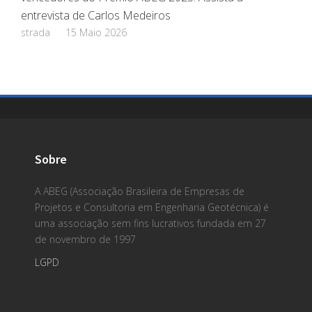
entrevista de Carlos Medeiros
strada
15 Maio 2026
Sobre
A ABEG (Associação Brasileira de Empresas de
Projetos e Consultoria em Engenharia Geotécnica) é
uma associação sem fins lucrativos fundada em 27
de novembro de 1997
LGPD