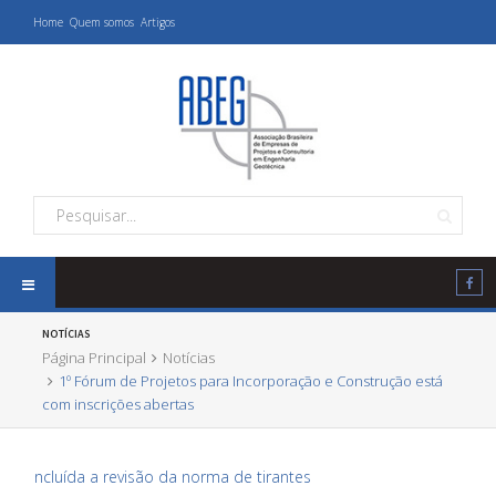
Home
Quem somos
Artigos
NOTÍCIAS
Página Principal
Notícias
1º Fórum de Projetos para Incorporação e Construção está
com inscrições abertas