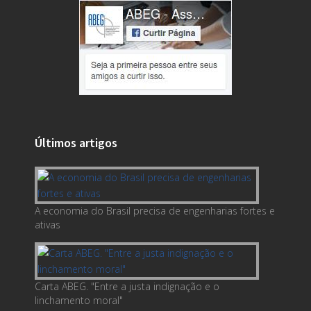
Últimos artigos
A economia do Brasil precisa de engenharias fortes e
ativas
Carta ABEG. "Entre a justa indignação e o
linchamento moral"