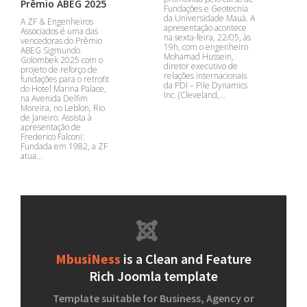
Prêmio ABEG 2025
Fundações e Geotecnia
da Universidade Mauá. A
A ZF & Engenheiros
apresentação acontece
Associados é uma das
na sexta-feira, 22/05, às
vencedoras do Prêmio
19h, com o engenheiro
ABEG Sigmundo
Mohamad Hussein,
Golombek 2025 com o
diretor executivo de
projeto de reforço de
relações internacionais
fundações para o retrofit
da PDI – Pile Dynamics
do Hotel Marina Palace,
Inc. (Cleveland,…
na Avenida Delfim
Moreira, no Leblon, Rio
de Janeiro. Assista à
apresentação de
Frederico Falconi:
Fundada em 1982, a ZF
atua…
MbusiNess
is a Clean and Feature
Rich Joomla template
Template suitable for Business, Agency or