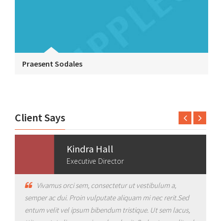
Praesent Sodales
Client Says
Kindra Hall
Executive Director
Vivamus orci sem, consectetur ut vestibulum a,
semper ac dui. Proin vulputate aliquam mi nec rerit.Sed
entum velit vel ipsum bibendum tristique. Ut sem lacus,