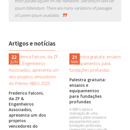
ttitor putate liquam mi nec hendrerit. Sed entum velit vel
ipsum bibendum. There are many variations of passages
of Lorem Ipsum available.
Artigos e notícias
22
21
JUN
MAI
Palestra gratuita:
ensaios e
equipamentos
Frederico Falconi,
para fundações
da ZF &
profundas
Engenheiros
Associados,
A ABEG apoia a
realização de uma
apresenta um dos
palestra sobre ensaios e
projetos
equipamentos para
fundações profundas,
vencedores do
promovida pelo curso de