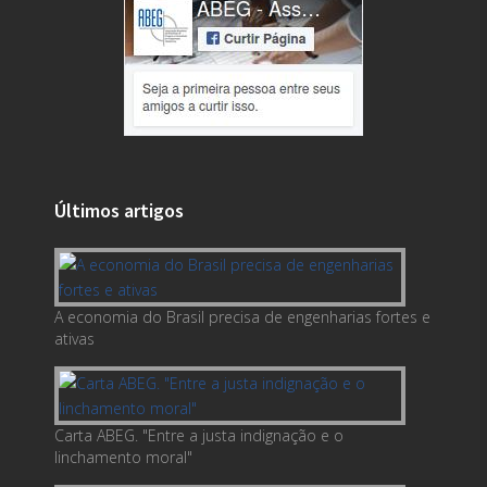
Últimos artigos
A economia do Brasil precisa de engenharias fortes e
ativas
Carta ABEG. "Entre a justa indignação e o
linchamento moral"