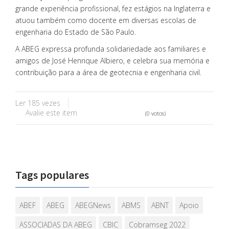
grande experiência profissional, fez estágios na Inglaterra e
atuou também como docente em diversas escolas de
engenharia do Estado de São Paulo.
A ABEG expressa profunda solidariedade aos familiares e
amigos de José Henrique Albiero, e celebra sua memória e
contribuição para a área de geotecnia e engenharia civil.
Ler 185 vezes
Avalie este item
(0 votos)
Tags populares
ABEF
ABEG
ABEGNews
ABMS
ABNT
Apoio
ASSOCIADAS DA ABEG
CBIC
Cobramseg 2022