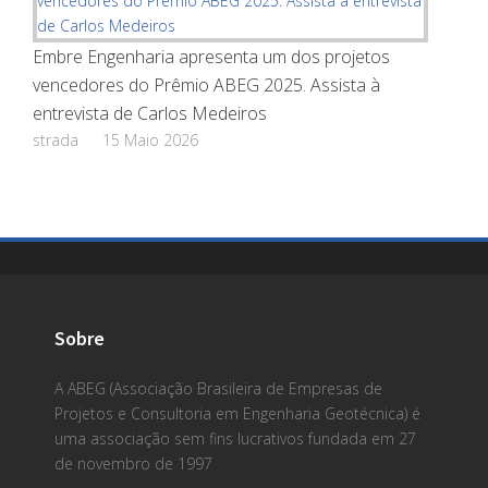
Embre Engenharia apresenta um dos projetos
vencedores do Prêmio ABEG 2025. Assista à
entrevista de Carlos Medeiros
strada
15 Maio 2026
Sobre
A ABEG (Associação Brasileira de Empresas de
Projetos e Consultoria em Engenharia Geotécnica) é
uma associação sem fins lucrativos fundada em 27
de novembro de 1997