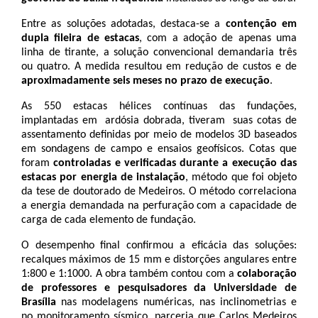
Entre as soluções adotadas, destaca-se a 
contenção em 
dupla fileira de estacas
, com a adoção de apenas uma 
linha de tirante, a solução convencional demandaria três 
ou quatro. A medida resultou em redução de custos e de 
aproximadamente seis meses no prazo de execução
. 
As 550 estacas hélices contínuas das fundações, 
implantadas em  ardósia dobrada, tiveram  suas cotas de 
assentamento definidas por meio de modelos 3D baseados 
em sondagens de campo e ensaios geofísicos. Cotas que 
foram 
controladas e verificadas durante a execução das 
estacas por energia de instalação
, método que foi objeto 
da tese de doutorado de Medeiros. O método correlaciona 
a energia demandada na perfuração com a capacidade de 
carga de cada elemento de fundação.
O desempenho final confirmou a eficácia das soluções: 
recalques máximos de 15 mm e distorções angulares entre 
1:800 e 1:1000. A obra também contou com a 
colaboração 
de professores e pesquisadores da Universidade de 
Brasília
 nas modelagens numéricas, nas inclinometrias e 
no monitoramento sísmico, parceria que Carlos Medeiros 