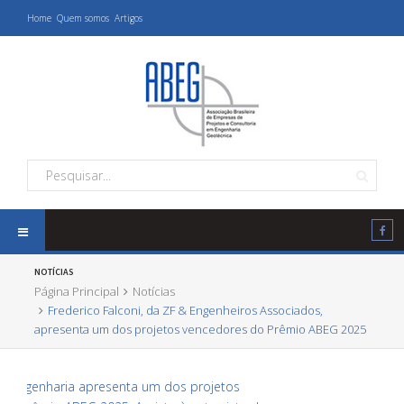
Home
Quem somos
Artigos
NOTÍCIAS
Página Principal
Notícias
Frederico Falconi, da ZF & Engenheiros Associados,
apresenta um dos projetos vencedores do Prêmio ABEG 2025