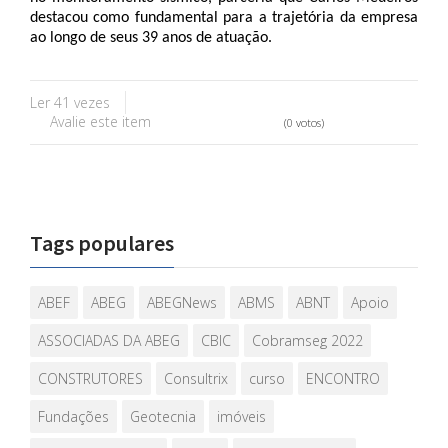
destacou como fundamental para a trajetória da empresa 
ao longo de seus 39 anos de atuação.
Ler 41 vezes
Avalie este item
(0 votos)
Tags populares
ABEF
ABEG
ABEGNews
ABMS
ABNT
Apoio
ASSOCIADAS DA ABEG
CBIC
Cobramseg 2022
CONSTRUTORES
Consultrix
curso
ENCONTRO
Fundações
Geotecnia
imóveis