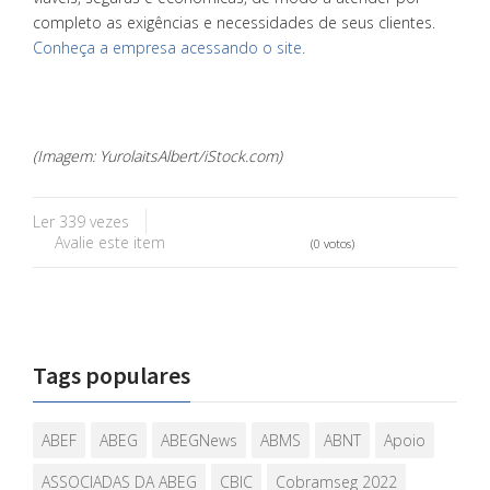
completo as exigências e necessidades de seus clientes.
Conheça a empresa acessando o site.
(Imagem: YurolaitsAlbert/iStock.com)
Ler 339 vezes
Avalie este item
(0 votos)
Tags populares
ABEF
ABEG
ABEGNews
ABMS
ABNT
Apoio
ASSOCIADAS DA ABEG
CBIC
Cobramseg 2022