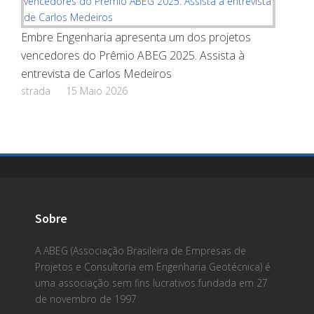
Embre Engenharia apresenta um dos projetos
vencedores do Prêmio ABEG 2025. Assista à
entrevista de Carlos Medeiros
strada
15 Maio 2026
Sobre
A ABEG (Associação Brasileira de Empresas de
Projetos e Consultoria em Engenharia Geotécnica) é
uma associação sem fins lucrativos fundada em 27
de novembro de 1997