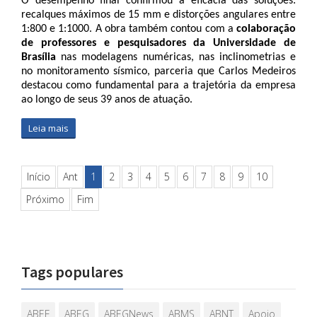
O desempenho final confirmou a eficácia das soluções: 
recalques máximos de 15 mm e distorções angulares entre 
1:800 e 1:1000. A obra também contou com a 
colaboração 
de professores e pesquisadores da Universidade de 
Brasília
 nas modelagens numéricas, nas inclinometrias e 
no monitoramento sísmico, parceria que Carlos Medeiros 
destacou como fundamental para a trajetória da empresa 
ao longo de seus 39 anos de atuação.
Leia mais
Início
Ant
1
2
3
4
5
6
7
8
9
10
Próximo
Fim
Tags populares
ABEF
ABEG
ABEGNews
ABMS
ABNT
Apoio