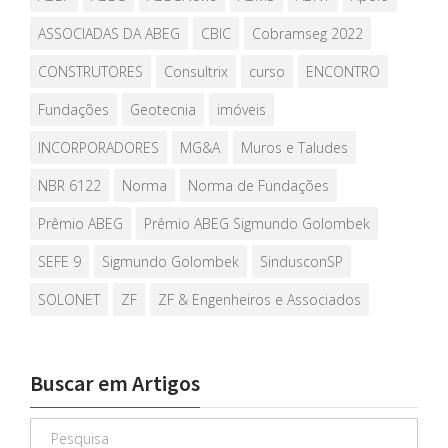
ASSOCIADAS DA ABEG
CBIC
Cobramseg 2022
CONSTRUTORES
Consultrix
curso
ENCONTRO
Fundações
Geotecnia
imóveis
INCORPORADORES
MG&A
Muros e Taludes
NBR 6122
Norma
Norma de Fundações
Prêmio ABEG
Prêmio ABEG Sigmundo Golombek
SEFE 9
Sigmundo Golombek
SindusconSP
SOLONET
ZF
ZF & Engenheiros e Associados
Buscar em Artigos