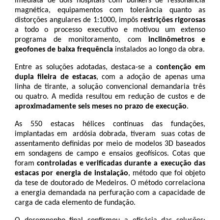
imediata de dois hospitais com bunkers de ressonância 
magnética, equipamentos com tolerância quanto as 
distorções angulares de 1:1000, impôs 
restrições rigorosas
a todo o processo executivo e motivou um extenso 
programa de monitoramento, com
 inclinômetros e 
geofones de baixa frequência
 instalados ao longo da obra.
Entre as soluções adotadas, destaca-se a 
contenção em 
dupla fileira de estacas
, com a adoção de apenas uma 
linha de tirante, a solução convencional demandaria três 
ou quatro. A medida resultou em redução de custos e de 
aproximadamente seis meses no prazo de execução
. 
As 550 estacas hélices contínuas das fundações, 
implantadas em  ardósia dobrada, tiveram  suas cotas de 
assentamento definidas por meio de modelos 3D baseados 
em sondagens de campo e ensaios geofísicos. Cotas que 
foram 
controladas e verificadas durante a execução das 
estacas por energia de instalação
, método que foi objeto 
da tese de doutorado de Medeiros. O método correlaciona 
a energia demandada na perfuração com a capacidade de 
carga de cada elemento de fundação.