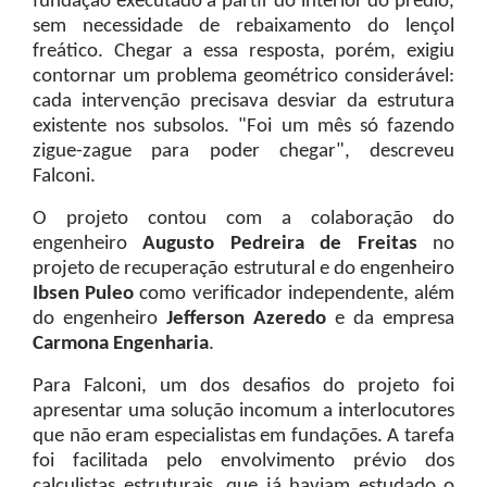
fundação executado a partir do interior do prédio,
sem necessidade de rebaixamento do lençol
freático. Chegar a essa resposta, porém, exigiu
contornar um problema geométrico considerável:
cada intervenção precisava desviar da estrutura
existente nos subsolos. "Foi um mês só fazendo
zigue-zague para poder chegar", descreveu
Falconi.
O projeto contou com a colaboração do
engenheiro
Augusto Pedreira de Freitas
no
projeto de recuperação estrutural e do engenheiro
Ibsen Puleo
como verificador independente, além
do engenheiro
Jefferson Azeredo
e da empresa
Carmona Engenharia
.
Para Falconi, um dos desafios do projeto foi
apresentar uma solução incomum a interlocutores
que não eram especialistas em fundações. A tarefa
foi facilitada pelo envolvimento prévio dos
calculistas estruturais, que já haviam estudado o