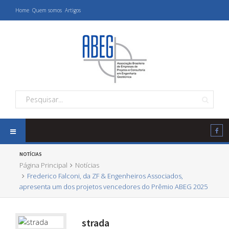
Home
Quem somos
Artigos
NOTÍCIAS
Página Principal
Notícias
Frederico Falconi, da ZF & Engenheiros Associados,
apresenta um dos projetos vencedores do Prêmio ABEG 2025
strada