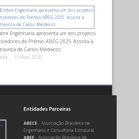
bre Engenharia apresenta um dos projetos
ncedores do Prêmio ABEG 2025. Assista à
trevista de Carlos Medeiros
rada
15 Maio 2026
Entidades Parceiras
ABECE
- Associação Brasileira de
Engenharia e Consultoria Estrutural
ABEF
- Associação Brasileira de