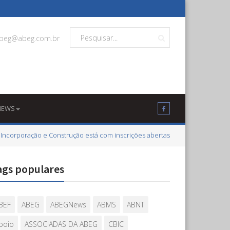
beg@abeg.com.br
NEWS
 Incorporação e Construção está com inscrições abertas
ags populares
BEF
ABEG
ABEGNews
ABMS
ABNT
poio
ASSOCIADAS DA ABEG
CBIC