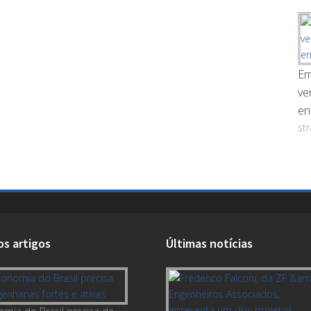
Em
ve
en
st
os artigos
Últimas notícias