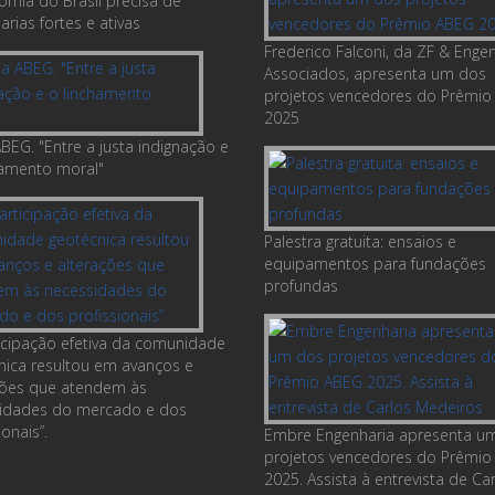
omia do Brasil precisa de
rias fortes e ativas
Frederico Falconi, da ZF & Enge
Associados, apresenta um dos
projetos vencedores do Prêmio
2025
BEG. "Entre a justa indignação e
hamento moral"
Palestra gratuita: ensaios e
equipamentos para fundações
profundas
ticipação efetiva da comunidade
nica resultou em avanços e
ções que atendem às
idades do mercado e dos
ionais”.
Embre Engenharia apresenta u
projetos vencedores do Prêmio
2025. Assista à entrevista de Ca