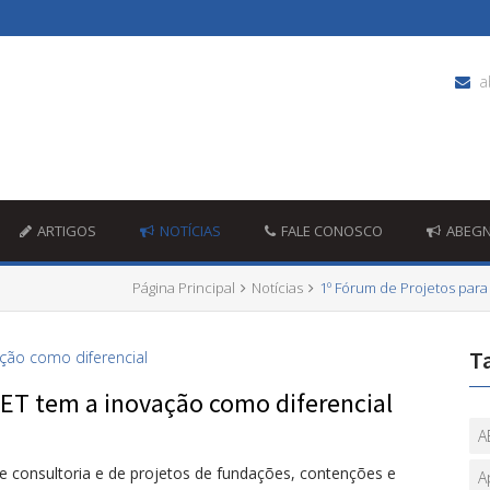
a
ARTIGOS
NOTÍCIAS
FALE CONOSCO
ABEG
Página Principal
Notícias
1º Fórum de Projetos para
T
ET tem a inovação como diferencial
A
consultoria e de projetos de fundações, contenções e
A