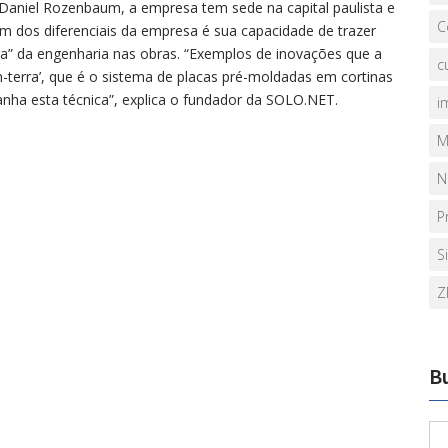
Daniel Rozenbaum, a empresa tem sede na capital paulista e
C
Um dos diferenciais da empresa é sua capacidade de trazer
a” da engenharia nas obras. “Exemplos de inovações que a
c
terra’, que é o sistema de placas pré-moldadas em cortinas
nha esta técnica”, explica o fundador da SOLO.NET.
i
M
N
P
S
Z
B