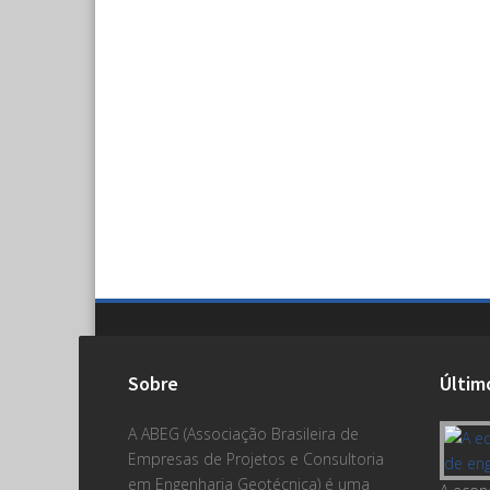
Sobre
Últim
A ABEG (Associação Brasileira de
Empresas de Projetos e Consultoria
em Engenharia Geotécnica) é uma