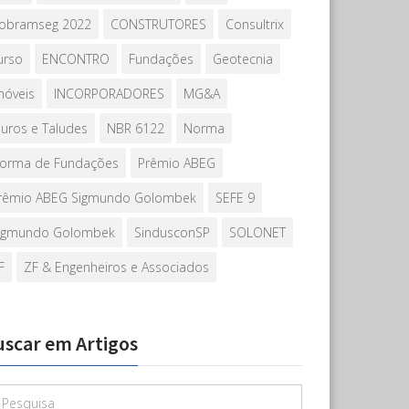
obramseg 2022
CONSTRUTORES
Consultrix
urso
ENCONTRO
Fundações
Geotecnia
móveis
INCORPORADORES
MG&A
uros e Taludes
NBR 6122
Norma
orma de Fundações
Prêmio ABEG
rêmio ABEG Sigmundo Golombek
SEFE 9
igmundo Golombek
SindusconSP
SOLONET
F
ZF & Engenheiros e Associados
uscar em Artigos