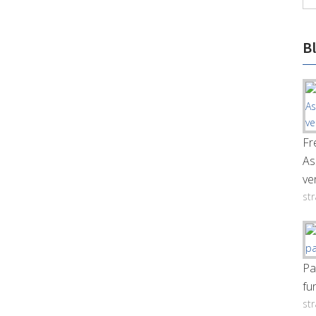
B
Fr
As
ve
st
Pa
fu
st