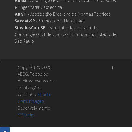
ABMS
- Associação Brasileira de Mecânica dos Solos
e Engenharia Geotécnica
ABNT
- Associação Brasileira de Normas Técnicas
Secovi-SP
- Sindicato da Habitação
SinsdusCon-SP
- Sindicato da Indústria da
Construção Civil de Grandes Estruturas no Estado de
São Paulo
Copyright ©
2026
ABEG. Todos os
direitos reservados.
Idealização e
conteúdo
Strada
Comunicação
|
Desenvolvimento
Y2Studio