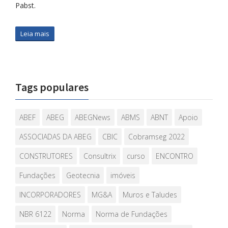
Pabst.
Leia mais
Tags populares
ABEF
ABEG
ABEGNews
ABMS
ABNT
Apoio
ASSOCIADAS DA ABEG
CBIC
Cobramseg 2022
CONSTRUTORES
Consultrix
curso
ENCONTRO
Fundações
Geotecnia
imóveis
INCORPORADORES
MG&A
Muros e Taludes
NBR 6122
Norma
Norma de Fundações