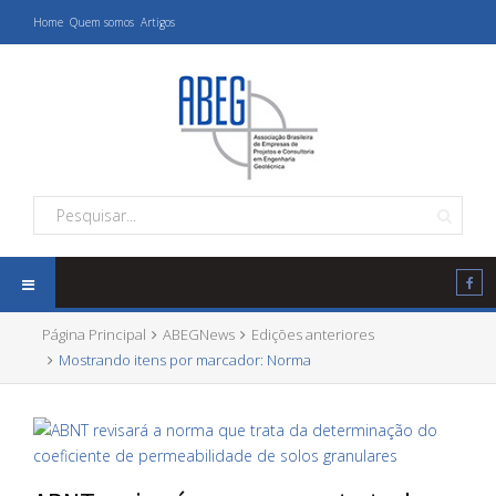
Home
Quem somos
Artigos
Página Principal
ABEGNews
Edições anteriores
Mostrando itens por marcador: Norma