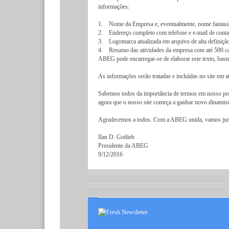
informações:
1. Nome da Empresa e, eventualmente, nome fantasi
2. Endereço completo com telefone e e-mail de contat
3. Logomarca atualizada em arquivo de alta definiçã
4. Resumo das atividades da empresa com até 500 car
ABEG pode encarregar-se de elaborar este texto, bastan
As informações serão tratadas e incluídas no site em 
Sabemos todos da importância de termos em nosso port
agora que o nosso site começa a ganhar novo dinamis
Agradecemos a todos. Com a ABEG unida, vamos juntos 
Ilan D. Gotlieb
Presidente da ABEG
9/12/2016