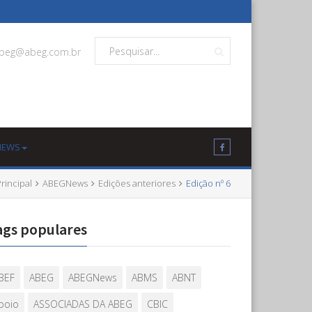
beg@abeg.com.br
NEWS
rincipal
ABEGNews
Edições anteriores
Edição nº 6
ags populares
BEF
ABEG
ABEGNews
ABMS
ABNT
poio
ASSOCIADAS DA ABEG
CBIC