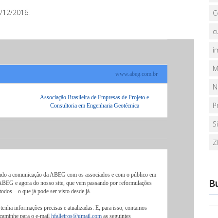
/12/2016.
C
c
i
M
www.abeg.com.br
N
Associação Brasileira de Empresas de Projeto e
P
Consultoria em Engenharia Geotécnica
S
Z
ndo a comunicação da ABEG com os associados e com o público em
B
ABEG e agora do nosso site, que vem passando por reformulações
todos – o que já pode ser visto desde já.
nha informações precisas e atualizadas. E, para isso, contamos
caminhe para o e-mail
hfalleiros@gmail.com
as seguintes