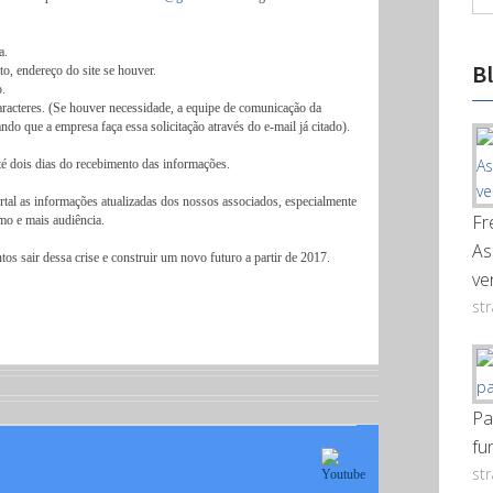
a.
B
o, endereço do site se houver.
o.
acteres. (Se houver necessidade, a equipe de comunicação da
do que a empresa faça essa solicitação através do e-mail já citado).
até dois dias do recebimento das informações.
al as informações atualizadas dos nossos associados, especialmente
Fr
mo e mais audiência.
As
sair dessa crise e construir um novo futuro a partir de 2017.
ve
st
Pa
fu
st