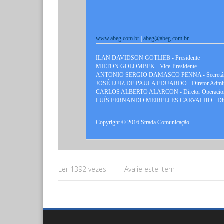
www.abeg.com.br
|
abeg@abeg.com.br
ILAN DAVIDSON GOTLIEB - Presidente
MILTON GOLOMBEK - Vice-Presidente
ANTONIO SERGIO DAMASCO PENNA - Secretári
JOSÉ LUIZ DE PAULA EDUARDO - Diretor Admini
CARLOS ALBERTO ALARCON - Diretor Operacio
LUÍS FERNANDO MEIRELLES CARVALHO - Direto
Copyright © 2016 Strada Comunicação
Ler 1392 vezes
Avalie este item