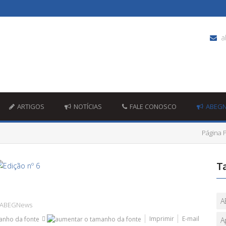
a
ARTIGOS
NOTÍCIAS
FALE CONOSCO
ABEG
Página P
T
A
ABEGNews
Imprimir
E-mail
A