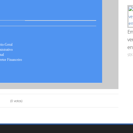
Em
ve
o-Geral
en
strativo
st
nal
r Financeiro
(0 votos)