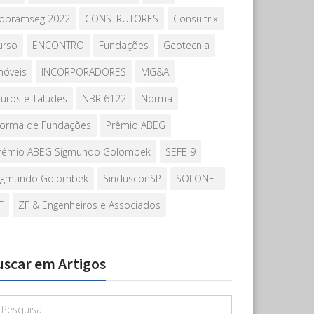
obramseg 2022
CONSTRUTORES
Consultrix
urso
ENCONTRO
Fundações
Geotecnia
móveis
INCORPORADORES
MG&A
uros e Taludes
NBR 6122
Norma
orma de Fundações
Prêmio ABEG
rêmio ABEG Sigmundo Golombek
SEFE 9
igmundo Golombek
SindusconSP
SOLONET
F
ZF & Engenheiros e Associados
uscar em Artigos