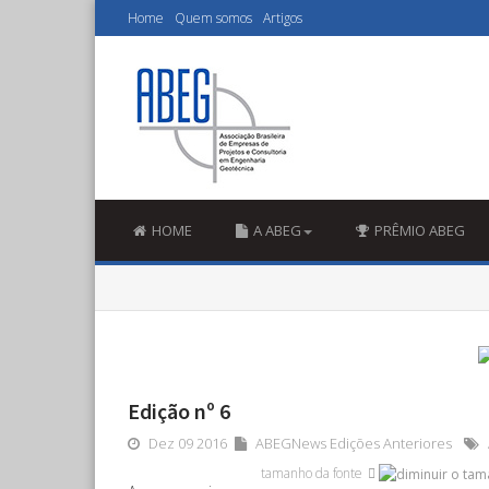
Home
Quem somos
Artigos
HOME
A ABEG
PRÊMIO ABEG
Edição nº 6
Dez 09 2016
ABEGNews Edições Anteriores
tamanho da fonte