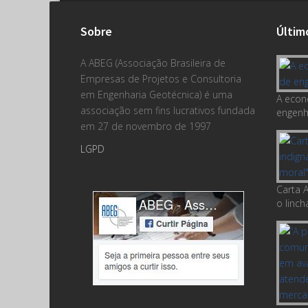
Sobre
Últim
A ABEG (Associação Brasileira de
Empresas de Projetos e Consultoria
em Engenharia Geotécnica) é uma
A econ
associação sem fins lucrativos fundada
engenha
em 27 de novembro de 1997
LGPD
Carta A
o linc