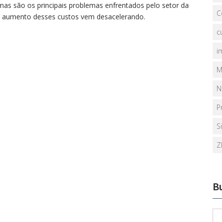
imas são os principais problemas enfrentados pelo setor da
C
 de aumento desses custos vem desacelerando.
c
i
M
N
P
S
Z
B