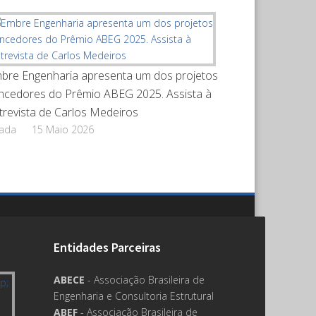
bre Engenharia apresenta um dos projetos
ncedores do Prêmio ABEG 2025. Assista à
trevista de Carlos Medeiros
rada
15 Maio 2026
Entidades Parceiras
ABECE
- Associação Brasileira de
Engenharia e Consultoria Estrutural
ABEF
- Associação Brasileira de