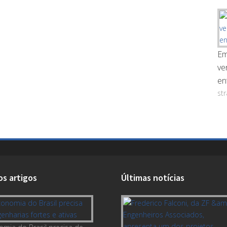
Em
ve
en
st
os artigos
Últimas notícias