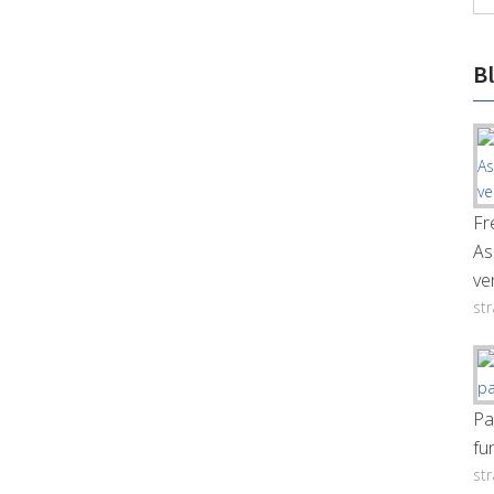
B
Fr
As
ve
st
Pa
fu
st