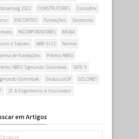
obramseg 2022
CONSTRUTORES
Consultrix
urso
ENCONTRO
Fundações
Geotecnia
móveis
INCORPORADORES
MG&A
uros e Taludes
NBR 6122
Norma
orma de Fundações
Prêmio ABEG
rêmio ABEG Sigmundo Golombek
SEFE 9
igmundo Golombek
SindusconSP
SOLONET
F
ZF & Engenheiros e Associados
uscar em Artigos