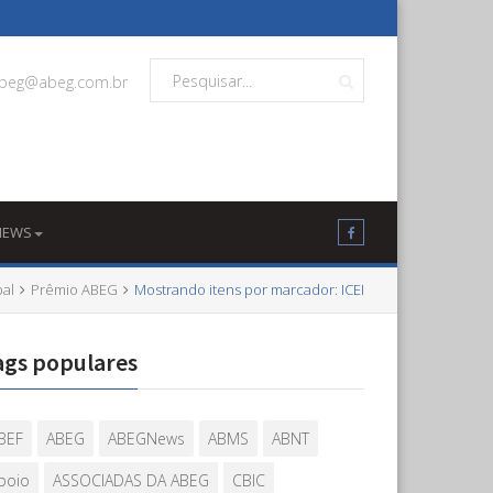
beg@abeg.com.br
NEWS
pal
Prêmio ABEG
Mostrando itens por marcador: ICEI
ags populares
BEF
ABEG
ABEGNews
ABMS
ABNT
poio
ASSOCIADAS DA ABEG
CBIC