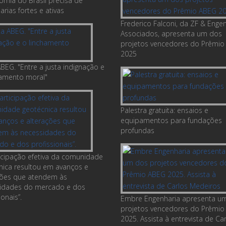
omia do Brasil precisa de
rias fortes e ativas
Frederico Falconi, da ZF & Enge
Associados, apresenta um dos
projetos vencedores do Prêmio
2025
BEG. "Entre a justa indignação e
hamento moral"
Palestra gratuita: ensaios e
equipamentos para fundações
profundas
ticipação efetiva da comunidade
nica resultou em avanços e
ções que atendem às
idades do mercado e dos
ionais”.
Embre Engenharia apresenta u
projetos vencedores do Prêmio
2025. Assista à entrevista de Ca