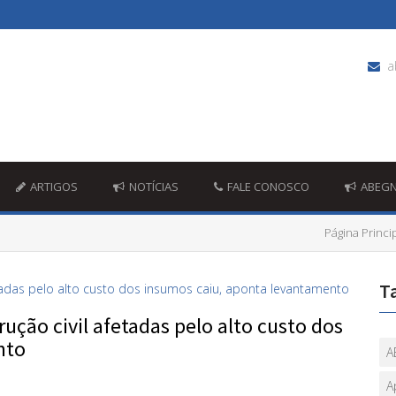
a
ARTIGOS
NOTÍCIAS
FALE CONOSCO
ABEG
Página Princi
T
ução civil afetadas pelo alto custo dos
nto
A
A