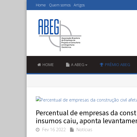
Home
Quem somos
Artigos
HOME
A ABEG
PRÊMIO ABEG
Percentual de empresas da constr
insumos caiu, aponta levantame
Fev 16 2022
Notícias