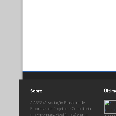
Sobre
Últim
A ABEG (Associação Brasileira de
Empresas de Projetos e Consultoria
em Engenharia Geotécnica) é uma