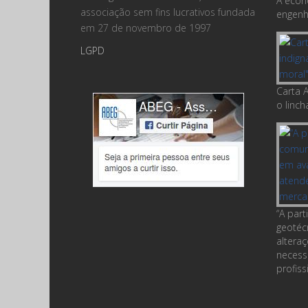
A econ
associação sem fins lucrativos fundada
engenha
em 27 de novembro de 1997
LGPD
Carta A
o linc
“A par
geotéc
altera
necess
profiss