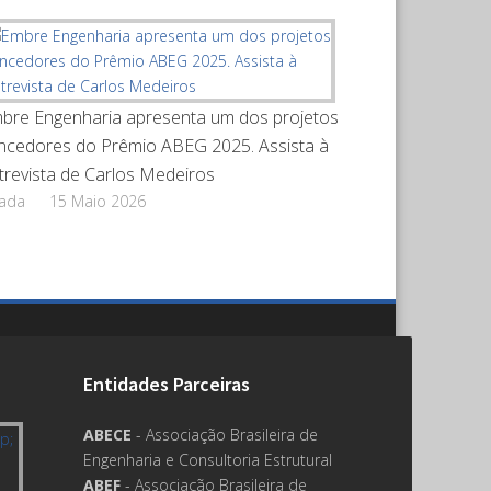
bre Engenharia apresenta um dos projetos
ncedores do Prêmio ABEG 2025. Assista à
trevista de Carlos Medeiros
rada
15 Maio 2026
Entidades Parceiras
ABECE
- Associação Brasileira de
Engenharia e Consultoria Estrutural
ABEF
- Associação Brasileira de