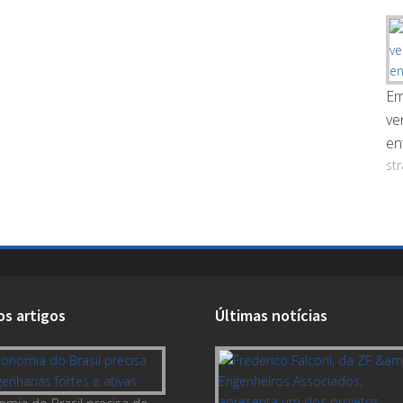
Em
ve
en
st
os artigos
Últimas notícias