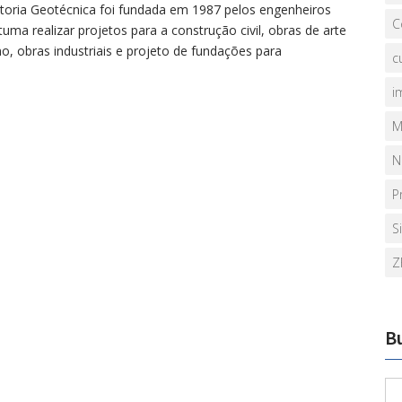
ltoria Geotécnica foi fundada em 1987 pelos engenheiros
C
uma realizar projetos para a construção civil, obras de arte
, obras industriais e projeto de fundações para
c
i
M
N
P
S
Z
B