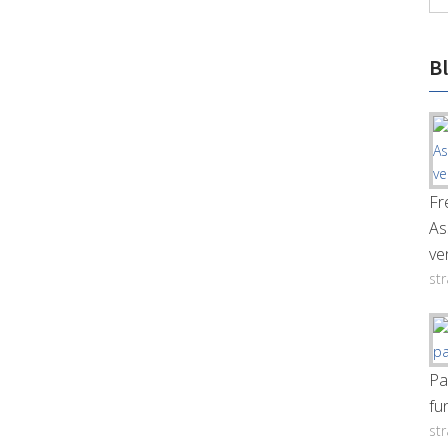
B
Fr
As
ve
st
Pa
fu
st