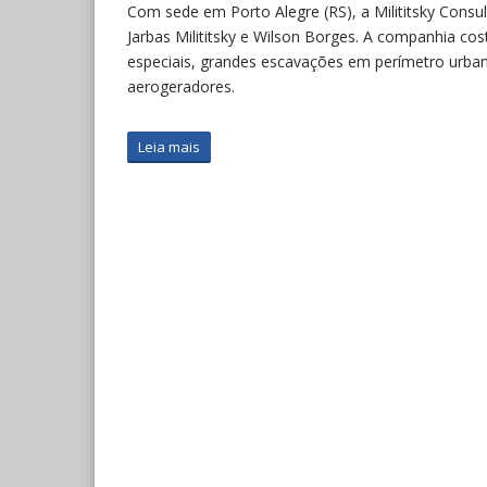
Com sede em Porto Alegre (RS), a Milititsky Consu
Jarbas Milititsky e Wilson Borges. A companhia cost
especiais, grandes escavações em perímetro urbano
aerogeradores.
Leia mais