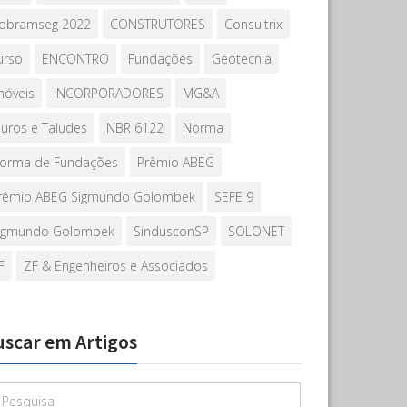
obramseg 2022
CONSTRUTORES
Consultrix
urso
ENCONTRO
Fundações
Geotecnia
móveis
INCORPORADORES
MG&A
uros e Taludes
NBR 6122
Norma
orma de Fundações
Prêmio ABEG
rêmio ABEG Sigmundo Golombek
SEFE 9
igmundo Golombek
SindusconSP
SOLONET
F
ZF & Engenheiros e Associados
uscar em Artigos