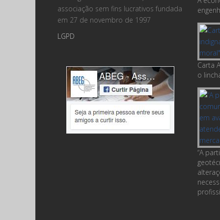
A econ
associação sem fins lucrativos fundada
engenha
em 27 de novembro de 1997
LGPD
Carta A
o linc
“A par
geotéc
altera
necess
profiss