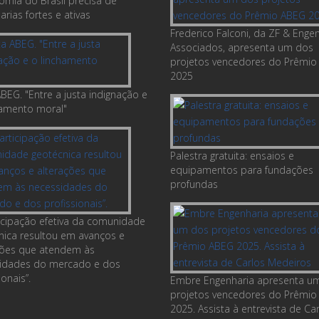
omia do Brasil precisa de
rias fortes e ativas
Frederico Falconi, da ZF & Enge
Associados, apresenta um dos
projetos vencedores do Prêmio
2025
BEG. "Entre a justa indignação e
hamento moral"
Palestra gratuita: ensaios e
equipamentos para fundações
profundas
ticipação efetiva da comunidade
nica resultou em avanços e
ções que atendem às
idades do mercado e dos
ionais”.
Embre Engenharia apresenta u
projetos vencedores do Prêmio
2025. Assista à entrevista de Ca