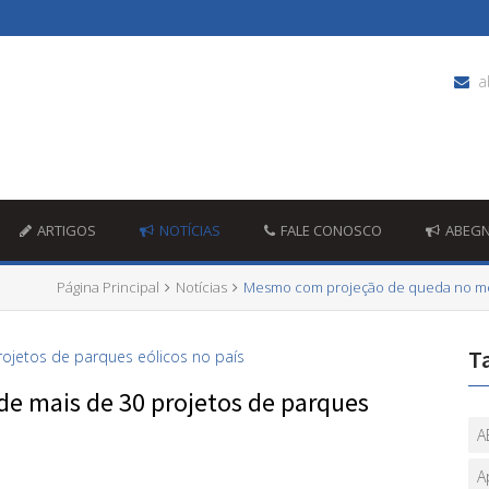
a
ARTIGOS
NOTÍCIAS
FALE CONOSCO
ABEG
Página Principal
Notícias
Mesmo com projeção de queda no merc
T
 de mais de 30 projetos de parques
A
A