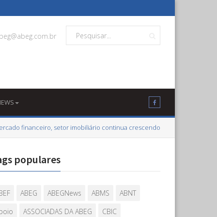
beg@abeg.com.br
NEWS
ado financeiro, setor imobiliário continua crescendo
ags populares
BEF
ABEG
ABEGNews
ABMS
ABNT
poio
ASSOCIADAS DA ABEG
CBIC