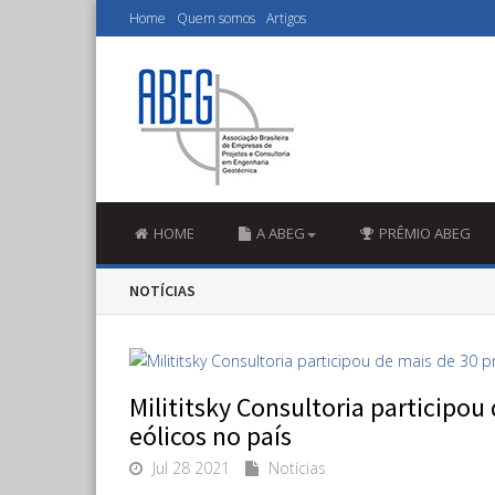
Home
Quem somos
Artigos
HOME
A ABEG
PRÊMIO ABEG
NOTÍCIAS
Milititsky Consultoria participou
eólicos no país
Jul 28 2021
Notícias