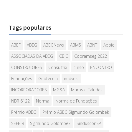
Tags populares
ABEF
ABEG
ABEGNews
ABMS
ABNT
Apoio
ASSOCIADAS DA ABEG
CBIC
Cobramseg 2022
CONSTRUTORES
Consultrix
curso
ENCONTRO
Fundações
Geotecnia
imóveis
INCORPORADORES
MG&A
Muros e Taludes
NBR 6122
Norma
Norma de Fundações
Prêmio ABEG
Prêmio ABEG Sigmundo Golombek
SEFE 9
Sigmundo Golombek
SindusconSP