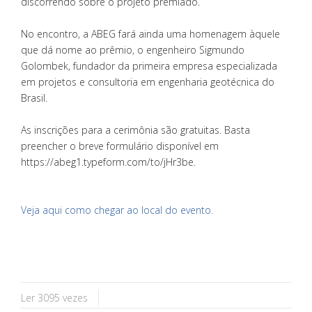
discorrendo sobre o projeto premiado.
​No encontro, a ABEG fará ainda uma homenagem àquele
que dá nome ao prêmio, o engenheiro Sigmundo
Golombek, fundador da primeira empresa especializada
em projetos e consultoria em engenharia geotécnica do
Brasil.
​As inscrições para a cerimônia são gratuitas. Basta
preencher o breve formulário disponível em
https://abeg1.typeform.com/to/jHr3be.
Veja aqui como chegar ao local do evento.
Ler 3095 vezes