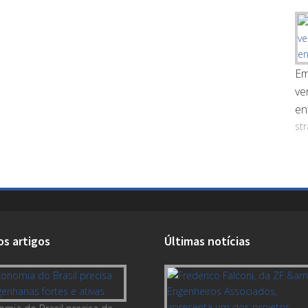
Em
ve
en
st
os artigos
Últimas notícias