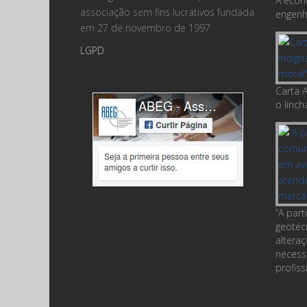
A econ
associação sem fins lucrativos fundada
engenha
em 27 de novembro de 1997
LGPD
Carta A
o linc
“A par
geotéc
altera
necess
profiss