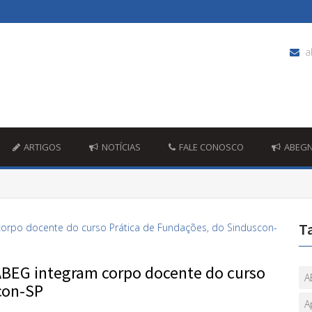
a
ARTIGOS
NOTÍCIAS
FALE CONOSCO
ABEG
T
 ABEG integram corpo docente do curso
A
con-SP
A