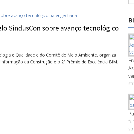
B
lo SindusCon sobre avanço tecnológico
logia e Qualidade e do Comitê de Meio Ambiente, organiza
Fr
 Informação da Construção e o 2º Prêmio de Excelência BIM.
As
ve
st
Pa
fu
st