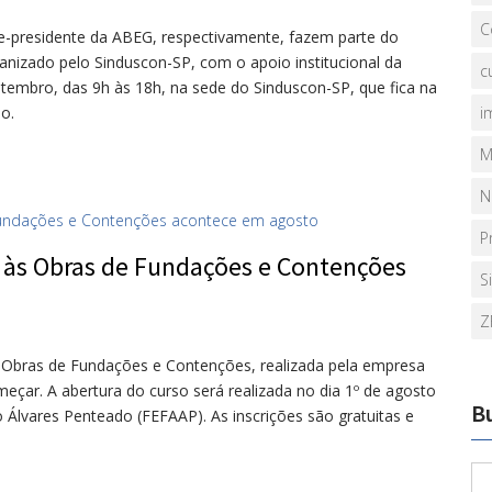
C
ice-presidente da ABEG, respectivamente, fazem parte do
anizado pelo Sinduscon-SP, com o apoio institucional da
c
tembro, das 9h às 18h, na sede do Sinduscon-SP, que fica na
o.
i
M
N
P
 às Obras de Fundações e Contenções
S
Z
s Obras de Fundações e Contenções, realizada pela empresa
çar. A abertura do curso será realizada no dia 1º de agosto
B
lvares Penteado (FEFAAP). As inscrições são gratuitas e