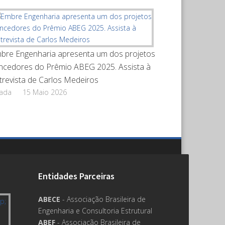
bre Engenharia apresenta um dos projetos
ncedores do Prêmio ABEG 2025. Assista à
trevista de Carlos Medeiros
rada
15 Maio 2026
Entidades Parceiras
ABECE
- Associação Brasileira de
Engenharia e Consultoria Estrutural
ABEF
- Associação Brasileira de