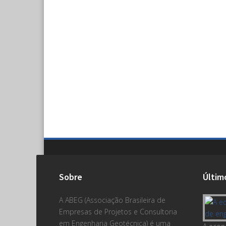
Sobre
Últim
A ABEG (Associação Brasileira de
Empresas de Projetos e Consultoria
em Engenharia Geotécnica) é uma