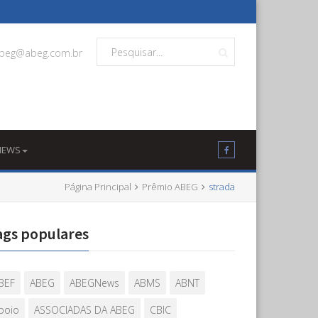
beg@abeg.com.br
NEWS
Página Principal
Prêmio ABEG
strada
ags populares
BEF
ABEG
ABEGNews
ABMS
ABNT
poio
ASSOCIADAS DA ABEG
CBIC