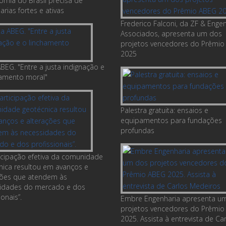
omia do Brasil precisa de
rias fortes e ativas
Frederico Falconi, da ZF & Enge
Associados, apresenta um dos
projetos vencedores do Prêmio
2025
BEG. "Entre a justa indignação e
hamento moral"
Palestra gratuita: ensaios e
equipamentos para fundações
profundas
ticipação efetiva da comunidade
nica resultou em avanços e
ções que atendem às
idades do mercado e dos
ionais”.
Embre Engenharia apresenta u
projetos vencedores do Prêmio
2025. Assista à entrevista de Ca