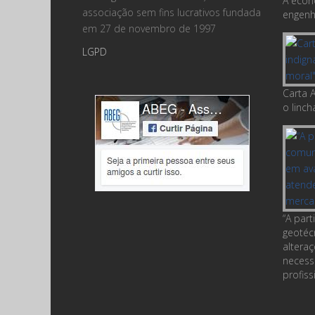
A econ
associação sem fins lucrativos fundada
engenha
em 27 de novembro de 1997
LGPD
Carta A
o linc
“A par
geotéc
altera
necess
profiss