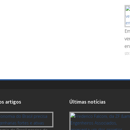
Em
ve
en
st
os artigos
Últimas notícias