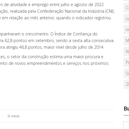
dices de atividade e emprego entre julho e agosto de 2022.
C
o, realizada pela Confederação Nacional da Indústria (CNI),
em relação ao mês anterior, quando o indicador registrou
c
i
mpanharam o crescimento. O Índice de Confiança do
ara 62,8 pontos em setembro, sendo a sexta alta consecutiva.
M
a atingiu 46,8 pontos, maior nível desde julho de 2014.
N
es, o setor da construção estima uma maior procura e
P
ento de novos empreendimentos e serviços nos próximos
S
Z
B
(0 votos)