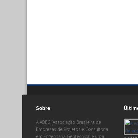
Sobre
Últim
A ABEG (Associação Brasileira de
Empresas de Projetos e Consultoria
em Engenharia Geotécnica) é uma