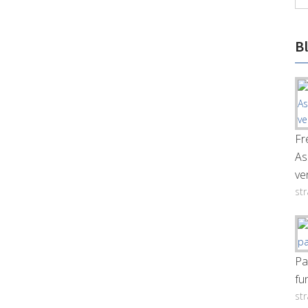
B
Fr
As
ve
st
Pa
fu
st