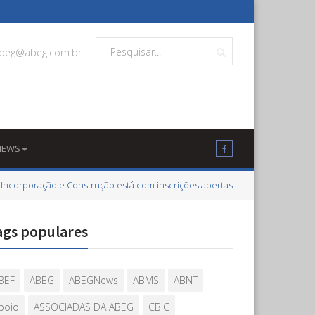
beg@abeg.com.br
NEWS
 Incorporação e Construção está com inscrições abertas
ags populares
BEF
ABEG
ABEGNews
ABMS
ABNT
poio
ASSOCIADAS DA ABEG
CBIC