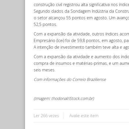
construção civil registrou alta significativa nos ín
Segundo dados da Sondagem Indústria da Construçã
o setor alcançou 55 pontos em agosto. Um avanço 
52,5 pontos.
Com a expansão da atividade, outros índices aco
Empresário (Icei) foi de 59,8 pontos, em agosto, p
A intenção de investimento também teve alta e agor
Com a expansão da atividade e aumento dos índic
compra de insumos e matérias-primas, e um aum
seis meses.
Com informações do Correio Braziliense
(Imagem: thodonal/iStock.com.br)
Ler 266 vezes
Avalie este item