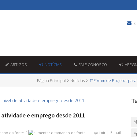
a
ARTIGOS
NOTÍCIAS
FALE CONOSCO
ABEG
Página Principal
Notícias
1º Fórum de Projetos para
T
de atividade e emprego desde 2011
A
Imprimir
E-mail
A