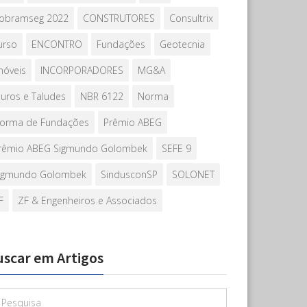
obramseg 2022
CONSTRUTORES
Consultrix
urso
ENCONTRO
Fundações
Geotecnia
móveis
INCORPORADORES
MG&A
uros e Taludes
NBR 6122
Norma
orma de Fundações
Prêmio ABEG
rêmio ABEG Sigmundo Golombek
SEFE 9
igmundo Golombek
SindusconSP
SOLONET
F
ZF & Engenheiros e Associados
uscar em Artigos