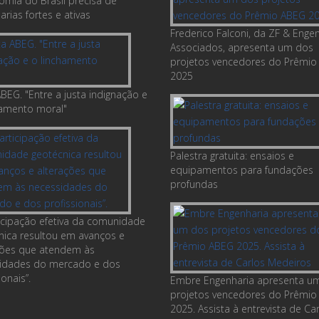
omia do Brasil precisa de
rias fortes e ativas
Frederico Falconi, da ZF & Enge
Associados, apresenta um dos
projetos vencedores do Prêmio
2025
BEG. "Entre a justa indignação e
hamento moral"
Palestra gratuita: ensaios e
equipamentos para fundações
profundas
ticipação efetiva da comunidade
nica resultou em avanços e
ções que atendem às
idades do mercado e dos
ionais”.
Embre Engenharia apresenta u
projetos vencedores do Prêmio
2025. Assista à entrevista de Ca