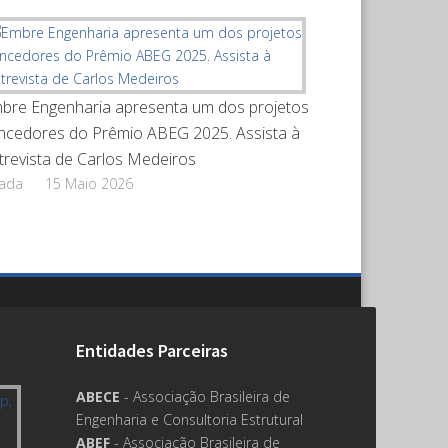
bre Engenharia apresenta um dos projetos
ncedores do Prêmio ABEG 2025. Assista à
trevista de Carlos Medeiros
rada
15 Maio 2026
Entidades Parceiras
ABECE
- Associação Brasileira de
Engenharia e Consultoria Estrutural
ABEF
- Associação Brasileira de