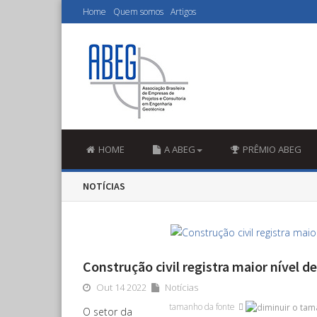
Home
Quem somos
Artigos
HOME
A ABEG
PRÊMIO ABEG
NOTÍCIAS
Construção civil registra maior nível 
Out 14 2022
Notícias
tamanho da fonte
O setor da