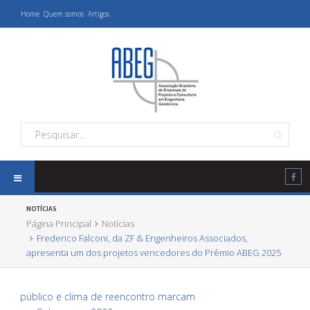
Home
Quem somos
Artigos
NOTÍCIAS
Página Principal
Notícias
Frederico Falconi, da ZF & Engenheiros Associados,
apresenta um dos projetos vencedores do Prêmio ABEG 2025