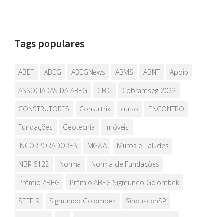
Tags populares
ABEF
ABEG
ABEGNews
ABMS
ABNT
Apoio
ASSOCIADAS DA ABEG
CBIC
Cobramseg 2022
CONSTRUTORES
Consultrix
curso
ENCONTRO
Fundações
Geotecnia
imóveis
INCORPORADORES
MG&A
Muros e Taludes
NBR 6122
Norma
Norma de Fundações
Prêmio ABEG
Prêmio ABEG Sigmundo Golombek
SEFE 9
Sigmundo Golombek
SindusconSP