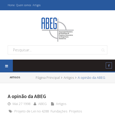
Home
Quem somos
Artigos
Página Principal
Artigos
A opinão da ABEG
ARTIGOS
A opinão da ABEG
Mai 27 1998
ABEG
Artigos
Projeto de Lei no 4288
Fundações
Projetos