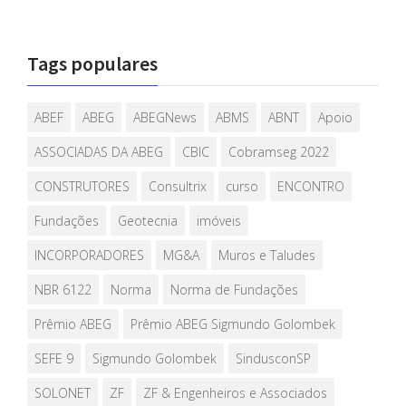
Tags populares
ABEF
ABEG
ABEGNews
ABMS
ABNT
Apoio
ASSOCIADAS DA ABEG
CBIC
Cobramseg 2022
CONSTRUTORES
Consultrix
curso
ENCONTRO
Fundações
Geotecnia
imóveis
INCORPORADORES
MG&A
Muros e Taludes
NBR 6122
Norma
Norma de Fundações
Prêmio ABEG
Prêmio ABEG Sigmundo Golombek
SEFE 9
Sigmundo Golombek
SindusconSP
SOLONET
ZF
ZF & Engenheiros e Associados