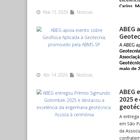
A transmi
Carlos M
https://
Mai 15 2026
Notícias
entrevista
Fundada
p=KXlhKf
contenç
ABEG a
doutores
Geotec
diretor
marcada
A ABEG ap
"Cada ob
Geotecni
pensar 
Associaçã
Geotécni
desempen
maio de 
Abr 14 2026
Notícias
ciclo de p
O desaf
Com 
form
O Hotel
ABEG 
engenheiro
ficou s
2025 e
geofísica
de retrof
aplicados 
geotécn
subsolo
Manhã: m
A entrega
as inter
O período
em São Pau
fundaç
para Enge
O projet
da Associ
construç
Gandolfo
Nacional
confrater
Estado de