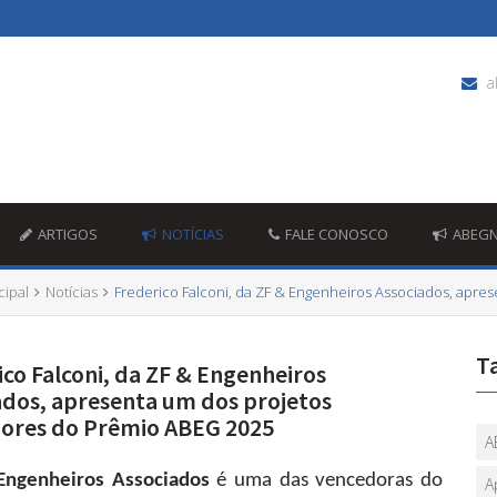
a
ARTIGOS
NOTÍCIAS
FALE CONOSCO
ABEG
cipal
Notícias
Frederico Falconi, da ZF & Engenheiros Associados, apr
T
ico Falconi, da ZF & Engenheiros
ados, apresenta um dos projetos
ores do Prêmio ABEG 2025
A
Engenheiros Associados
é uma das vencedoras do
A