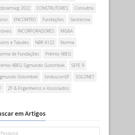
obramseg 2022
CONSTRUTORES
Consultrix
urso
ENCONTRO
Fundações
Geotecnia
móveis
INCORPORADORES
MG&A
uros e Taludes
NBR 6122
Norma
orma de Fundações
Prêmio ABEG
rêmio ABEG Sigmundo Golombek
SEFE 9
igmundo Golombek
SindusconSP
SOLONET
F
ZF & Engenheiros e Associados
uscar em Artigos