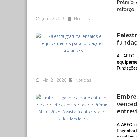
Prêmio 
reforço
Palace
,
Jun 22 2026
Notícias
Janeiro.
Palest
fundaç
A ABEG a
equipame
Fundações
Mai 21 2026
Notícias
A aprese
engenhei
internaci
Embre 
mais de 3
venced
1.000 pr
entrev
Hussein é
A mediaçã
A ABEG c
da PDI no 
Engenhar