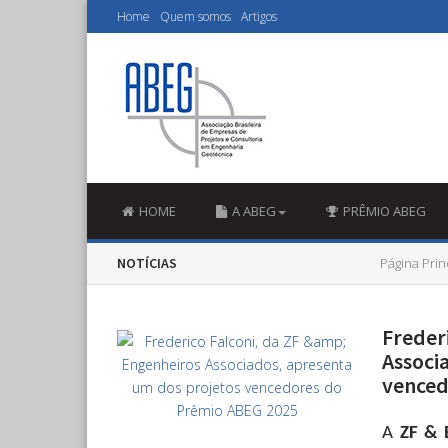
Home
Quem somos
Artigos
HOME
A ABEG
PRÊMIO ABEG
NOTÍCIAS
Página Prin
Freder
Associ
venced
A
ZF & 