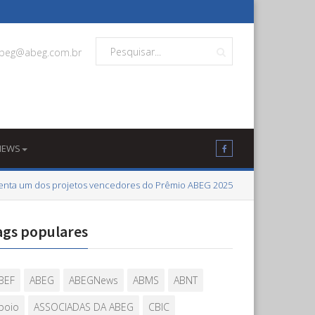
beg@abeg.com.br
NEWS
esenta um dos projetos vencedores do Prêmio ABEG 2025
ags populares
BEF
ABEG
ABEGNews
ABMS
ABNT
poio
ASSOCIADAS DA ABEG
CBIC