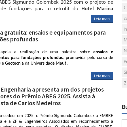
ABEG Sigmundo Golombek 2025 com o projeto de
C
 de fundações para o retrofit do
Hotel Marina
 na Avenida Delfim Moreira, no Leblon, Rio de
c
Leia mais
 Assista à apresentação de
Frederico Falconi
:
i
ra gratuita: ensaios e equipamentos para
ões profundas
M
N
poia a realização de uma palestra sobre 
ensaios e 
ntos para fundações profundas
, promovida pelo curso de 
P
 e Geotecnia da Universidade Mauá.
S
ntação acontece na 
sexta-feira, 22/05, às 19h
, com o 
Leia mais
ro 
Mohamad Hussein
, diretor executivo de relações 
Z
onais da 
PDI – Pile Dynamics Inc
. (Cleveland, Ohio). Com 
Engenharia apresenta um dos projetos
0 anos de experiência na empresa e participação em mais de 
ores do Prêmio ABEG 2025. Assista à
ojetos de fundações nos EUA e em 20 países, Mohamad 
ista de Carlos Medeiros
 referência internacional no tema.
B
o será feita pelo engenheiro 
Rafael Valverde
, representante 
oncedeu, em 2025, o Prêmio Sigmundo Golombeck a EMBRE 
Brasil. 
ia e a ZF & Engenheiros Associados em reconhecimento à 