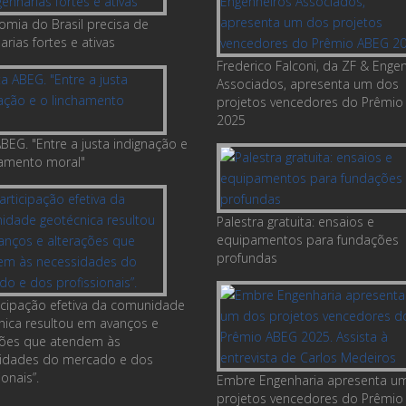
bordarem temas como inovação, ética, gestão de riscos e o
 durante a execução e após a conclusão.
dis
 (IGR Consultoria de Solos)
omia do Brasil precisa de
consultoria especializada.
berto Nouh
 (Esc. Tec. Jorge Roberto Nouh)
rias fortes e ativas
a da ABEG fará a entrega dos Prêmios aos vencedores em encontro
uza
 (Strageo)
o completo está disponível no Canal do YouTube do
Frederico Falconi, da ZF & Enge
 a ser agendado para o início de 2026. “A ABEG cumprimenta a
Brasil.
Associados, apresenta um dos
F pela excelência dos projetos apresentados”, afirma José Luiz de
projetos vencedores do Prêmio
radece a disponibilidade e o comprometimento dos 
ttps://youtu.be/jiSm_1MySA0?
rdo, presidente da Associação. “Estamos assim cumprindo o
2025
s da Diretoria, dos Conselhos e de todos os associados, 
10
Pq2xGGSckSg&amp;t=62
e criação do Prêmio ABEG, que é o de valorizar as grandes empresas
o a importância da atuação conjunta para o desenvolvimento 
BEG. "Entre a justa indignação e
nstitucional e ético da engenharia geotécnica no país ao longo 
 geotécnicos do Brasil”.
hamento moral"
o Biênio.
o ABEG Sigmundo Golombek
Palestra gratuita: ensaios e
ABEG Sigmundo Golombek
foi instituído em 2017 em homenagem ao
equipamentos para fundações
 e professor Sigmundo Golombek, fundador da primeira empresa
profundas
12
da em projetos e consultoria em engenharia geotécnica do Brasil.
ticipação efetiva da comunidade
nica resultou em avanços e
ções que atendem às
idades do mercado e dos
ionais”.
Embre Engenharia apresenta u
projetos vencedores do Prêmio