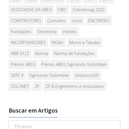
ASSOCIADAS DA ABEG
CBIC
Cobramseg 2022
CONSTRUTORES
Consultrix
curso
ENCONTRO
Fundações
Geotecnia
imóveis
INCORPORADORES
MG&A
Muros e Taludes
NBR 6122
Norma
Norma de Fundações
Prêmio ABEG
Prêmio ABEG Sigmundo Golombek
SEFE 9
Sigmundo Golombek
SindusconSP
SOLONET
ZF
ZF & Engenheiros e Associados
Buscar em Artigos