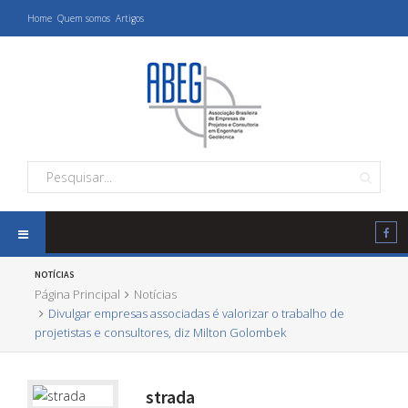
Home
Quem somos
Artigos
NOTÍCIAS
Página Principal
Notícias
Divulgar empresas associadas é valorizar o trabalho de
projetistas e consultores, diz Milton Golombek
strada