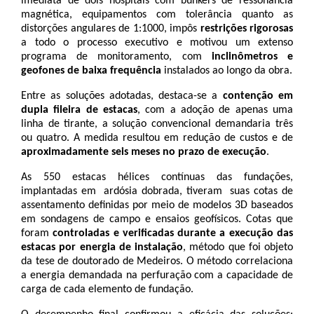
imediata de dois hospitais com bunkers de ressonância 
magnética, equipamentos com tolerância quanto as 
distorções angulares de 1:1000, impôs 
restrições rigorosas
a todo o processo executivo e motivou um extenso 
programa de monitoramento, com
 inclinômetros e 
geofones de baixa frequência
 instalados ao longo da obra.
Entre as soluções adotadas, destaca-se a 
contenção em 
dupla fileira de estacas
, com a adoção de apenas uma 
linha de tirante, a solução convencional demandaria três 
ou quatro. A medida resultou em redução de custos e de 
aproximadamente seis meses no prazo de execução
. 
As 550 estacas hélices contínuas das fundações, 
implantadas em  ardósia dobrada, tiveram  suas cotas de 
assentamento definidas por meio de modelos 3D baseados 
em sondagens de campo e ensaios geofísicos. Cotas que 
foram 
controladas e verificadas durante a execução das 
estacas por energia de instalação
, método que foi objeto 
da tese de doutorado de Medeiros. O método correlaciona 
a energia demandada na perfuração com a capacidade de 
carga de cada elemento de fundação.