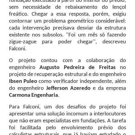
fundação executado a partir do interior do prédio,
sem necessidade de rebaixamento do lençol
freático. Chegar a essa resposta, porém, exigiu
contornar um problema geométrico considerável:
cada intervenção precisava desviar da estrutura
existente nos subsolos. "Foi um mês só fazendo
zigue-zague para poder chegar", descreveu
Falconi.
O projeto contou com a colaboração do
engenheiro
Augusto Pedreira de Freitas
no
projeto de recuperação estrutural e do engenheiro
Ibsen Puleo
como verificador independente, além
do engenheiro
Jefferson Azeredo
e da empresa
Carmona Engenharia
.
Para Falconi, um dos desafios do projeto foi
apresentar uma solução incomum a interlocutores
que não eram especialistas em fundações. A tarefa
foi facilitada pelo envolvimento prévio dos
calculistas estruturais, que já haviam estudado o