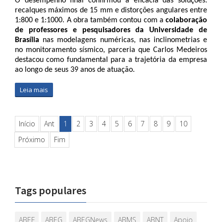
O desempenho final confirmou a eficácia das soluções: 
recalques máximos de 15 mm e distorções angulares entre 
1:800 e 1:1000. A obra também contou com a 
colaboração 
de professores e pesquisadores da Universidade de 
Brasília
 nas modelagens numéricas, nas inclinometrias e 
no monitoramento sísmico, parceria que Carlos Medeiros 
destacou como fundamental para a trajetória da empresa 
ao longo de seus 39 anos de atuação.
Leia mais
Início
Ant
1
2
3
4
5
6
7
8
9
10
Próximo
Fim
Tags populares
ABEF
ABEG
ABEGNews
ABMS
ABNT
Apoio