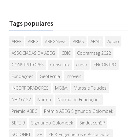
Tags populares
ABEF
ABEG
ABEGNews
ABMS
ABNT
Apoio
ASSOCIADAS DA ABEG
CBIC
Cobramseg 2022
CONSTRUTORES
Consultrix
curso
ENCONTRO
Fundações
Geotecnia
imóveis
INCORPORADORES
MG&A
Muros e Taludes
NBR 6122
Norma
Norma de Fundações
Prêmio ABEG
Prêmio ABEG Sigmundo Golombek
SEFE 9
Sigmundo Golombek
SindusconSP
SOLONET
ZF
ZF & Engenheiros e Associados