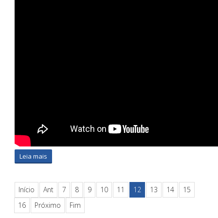
Leia mais
Início
Ant
7
8
9
10
11
12
13
14
15
16
Próximo
Fim