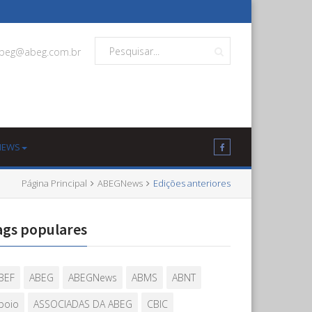
beg@abeg.com.br
NEWS
Página Principal
ABEGNews
Edições anteriores
ags populares
BEF
ABEG
ABEGNews
ABMS
ABNT
poio
ASSOCIADAS DA ABEG
CBIC