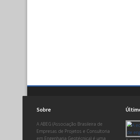
Sobre
Últim
A ABEG (Associação Brasileira de
Empresas de Projetos e Consultoria
em Engenharia Geotécnica) é uma