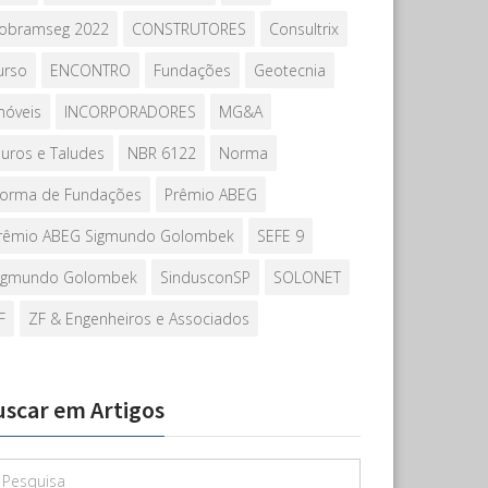
obramseg 2022
CONSTRUTORES
Consultrix
urso
ENCONTRO
Fundações
Geotecnia
móveis
INCORPORADORES
MG&A
uros e Taludes
NBR 6122
Norma
orma de Fundações
Prêmio ABEG
rêmio ABEG Sigmundo Golombek
SEFE 9
igmundo Golombek
SindusconSP
SOLONET
F
ZF & Engenheiros e Associados
uscar em Artigos