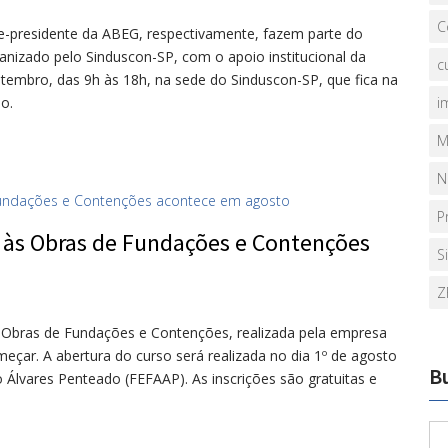
C
ice-presidente da ABEG, respectivamente, fazem parte do
anizado pelo Sinduscon-SP, com o apoio institucional da
c
tembro, das 9h às 18h, na sede do Sinduscon-SP, que fica na
o.
i
M
N
P
 às Obras de Fundações e Contenções
S
Z
s Obras de Fundações e Contenções, realizada pela empresa
çar. A abertura do curso será realizada no dia 1º de agosto
B
lvares Penteado (FEFAAP). As inscrições são gratuitas e