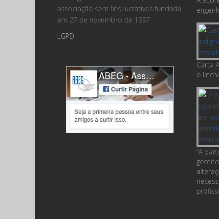
A econ
associação sem fins lucrativos fundada
engenha
em 27 de novembro de 1997
LGPD
Carta A
o linc
“A par
geotéc
altera
necess
profiss