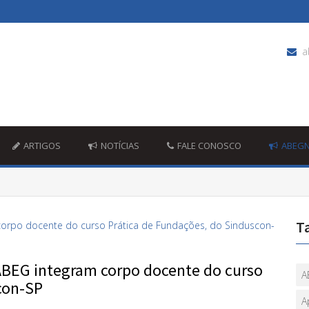
a
ARTIGOS
NOTÍCIAS
FALE CONOSCO
ABEG
T
 ABEG integram corpo docente do curso
A
con-SP
A