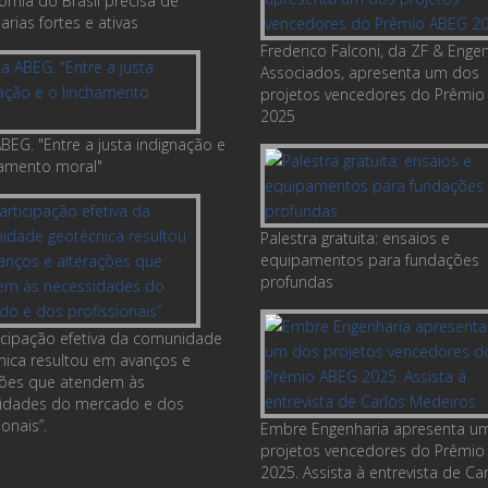
omia do Brasil precisa de
rias fortes e ativas
Frederico Falconi, da ZF & Enge
Associados, apresenta um dos
projetos vencedores do Prêmio
2025
BEG. "Entre a justa indignação e
hamento moral"
Palestra gratuita: ensaios e
equipamentos para fundações
profundas
ticipação efetiva da comunidade
nica resultou em avanços e
ções que atendem às
idades do mercado e dos
ionais”.
Embre Engenharia apresenta u
projetos vencedores do Prêmio
2025. Assista à entrevista de Ca