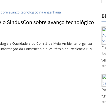
B
lo SindusCon sobre avanço tecnológico
logia e Qualidade e do Comitê de Meio Ambiente, organiza
Fr
 Informação da Construção e o 2º Prêmio de Excelência BIM.
As
ve
st
Pa
fu
st