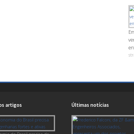
Em
ve
en
st
os artigos
Últimas notícias