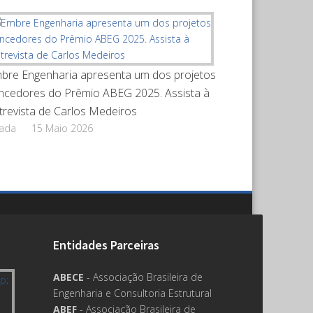
bre Engenharia apresenta um dos projetos
ncedores do Prêmio ABEG 2025. Assista à
trevista de Carlos Medeiros
rada
15 Maio 2026
Entidades Parceiras
ABECE
- Associação Brasileira de
Engenharia e Consultoria Estrutural
ABEF
- Associação Brasileira de