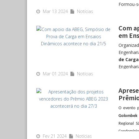
Formou-se
Mar 13 2024
Notícias
Obteve os
of Techno
pela Esco
Com ap
em Ens
Dedicado 
São Carlo
Organizad
graduação
Engenhari
doutorado
de Carga
Inglaterr
Engenhari
engenhari
Mar 01 2024
Notícias
14h15 no 
A ABEG ex
Além de p
José Henr
Aprese
Concurso 
área de ge
Prêmio
comportam
terá uma 
O evento p
de conhec
Golombek
pelos com
Regional S
Os partic
Condomínio 
Fev 21 2024
Notícias
premiados