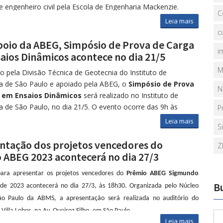
 engenheiro civil pela Escola de Engenharia Mackenzie.
C
 títulos de Master of Sciences pelo Massachusetts Institute
Leia mais
logy (MIT) e de Doutor em Engenharia e de Livre-Docente
c
la de Engenharia de São Carlos da Universidade de São Paulo.
oio da ABEG, Simpósio de Prova de Carga
i
aios Dinâmicos acontece no dia 21/5
à educação, tornou-se Professor Titular da Engenharia de
s (EESC-USP), ministrando cursos de graduação e pós-
M
o pela Divisão Técnica de Geotecnia do Instituto de
 e participando da orientação nos programas de mestrado e
a de São Paulo e apoiado pela ABEG, o
Simpósio de Prova
N
. Com grande experiência profissional, fez estágios na
 em Ensaios Dinâmicos
será realizado no Instituto de
a e atuou também como docente em diversas escolas de
a de São Paulo, no dia 21/5. O evento ocorre das 9h às
P
a do Estado de São Paulo.
formato presencial e das 14h15 às 18h no formato híbrido.
Leia mais
S
pressa profunda solidariedade aos familiares e amigos de
alestras e mesas-redondas, o evento contará com o
ique Albiero, e celebra sua memória e contribuição para a
ntação dos projetos vencedores do
Z
de Prova de Carga. Este desafio consiste em prever o
otecnia e engenharia civil.
 ABEG 2023 acontecerá no dia 27/3
ento de uma estaca raiz executada em um terreno onde
ilha de investigação. O objetivo é promover a disseminação
ara apresentar os projetos vencedores do
Prêmio ABEG Sigmundo
imento através da divulgação das metodologias utilizadas
B
de 2023 acontecerá no dia 27/3, às 18h30. Organizada pelo Núcleo
petidores.
ão Paulo da ABMS, a apresentação será realizada no auditório do
ipantes que ficarem em primeiro e segundo lugar serão
Villa Lobos, na Av. Queiroz Filho, em São Paulo.
.
Leia mais