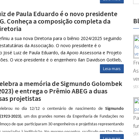
tantes das
empresas ganhadoras
apresentarão os projetos que foram
 informações sobre o concurso, acesse o
edital aqui.
José Luiz Paula Eduardo, diretor da
Apoio - Assessoria e Projeto de
uiz de Paula Eduardo é o novo presidente
a programação completa e inscreva-se no evento aqui.
, apresentará o projeto envolvendo as fundações das torres e
B
G. Conheça a composição completa da
de solos moles de uma obra no bairro do Recreio, zona sul do Rio de
iretoria
), executada pela Construtora Cury. Já Uberescilas Polido, diretor da
finiu a sua nova Diretoria para o biênio 2024/2025 seguindo
t - Consultoria de Solos e Fundações
, falará sobre o projeto de
 estatutárias da Associação. O novo presidente é o
 contenções e drenagem de fundo do subsolo do Shopping Manhattan,
o José Luiz de Paula Eduardo, da Apoio Assessoria e Projeto
aras, Brasília (DF).
ões. O vice-presidente é o engenheiro Ilan Davidson Gotlieb,
Fr
onsultoria de Solos, e o secretário geral é o engenheiro
Leia mais
gratuito.
Inscreva-se
aqui.
As
Sergio Damasco Penna, da Damasco Penna Engenharia
ve
a. Os três nomes compõem a Diretoria Normativa.
elebra a memória de Sigmundo Golombek
st
2023) e entrega o Prêmio ABEG a duas
ria Executiva fazem parte Milton Golombek (Consultrix),
as projetistas
ministrativo, Eduardo José Portella da Costa (Portella
diretor Operacional, Luiz Fernando Meirelles Carvalho
lebrou no dia 12/12 o centenário de nascimento de
Sigmundo
 Carvalho), diretor Financeiro, e Jocélio Cabral Mendonça,
(1923-2023)
, um dos grandes nomes da Engenharia de Fundações no
Pa
d hoc” das regiões Centro-Oeste e Norte.
almoço de que participaram 30 engenheiros e projetistas representando
fu
o Fiscal é composto por Efraim Zaclis (ZF), José Roberto
 associadas à instituição. No mesmo encontro, realizado em São Paulo,
st
h Engenharia) e Ivan Grandis (IGR). Eugênio Pabst e Mario
Leia mais