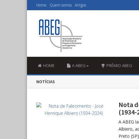
Home
Quem somos
Artigos
HOME
A ABEG
PRÊMIO ABEG
NOTÍCIAS
Nota d
(1934-
A ABEG la
Albiero, a
Preto (SP)