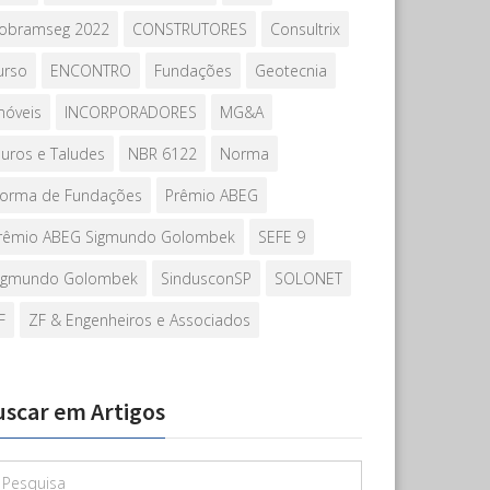
obramseg 2022
CONSTRUTORES
Consultrix
urso
ENCONTRO
Fundações
Geotecnia
móveis
INCORPORADORES
MG&A
uros e Taludes
NBR 6122
Norma
orma de Fundações
Prêmio ABEG
rêmio ABEG Sigmundo Golombek
SEFE 9
igmundo Golombek
SindusconSP
SOLONET
F
ZF & Engenheiros e Associados
uscar em Artigos