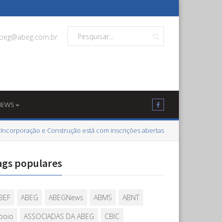
beg@abeg.com.br
NEWS
 Incorporação e Construção está com inscrições abertas
ags populares
BEF
ABEG
ABEGNews
ABMS
ABNT
poio
ASSOCIADAS DA ABEG
CBIC