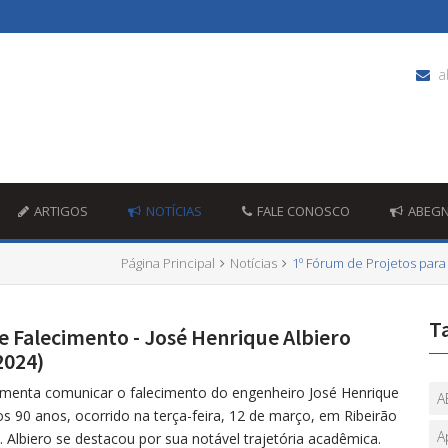
a
ARTIGOS
NOTÍCIAS
FALE CONOSCO
ABEG
Página Principal
Notícias
1º Fórum de Projetos para
T
e Falecimento - José Henrique Albiero
2024)
menta comunicar o falecimento do engenheiro José Henrique
A
os 90 anos, ocorrido na terça-feira, 12 de março, em Ribeirão
A
. Albiero se destacou por sua notável trajetória acadêmica.