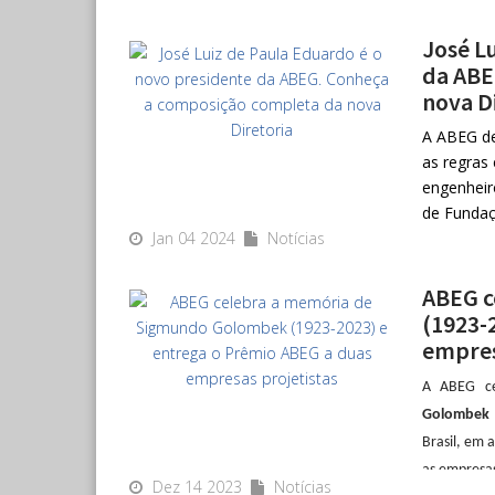
Os represen
Para mais
premiados. 
José L
Confira 
Fundações
da ABE
tratamento 
nova D
Janeiro (RJ
A ABEG de
Geoconsul
as regras
fundações,
engenheir
em Águas Cl
de Fundaç
Jan 04 2024
Notícias
da MG&A C
O evento é 
Antonio 
Geotécnic
ABEG c
(1923-
Da Direto
empres
diretor Ad
Alarcon), 
A ABEG ce
(Meirelles
Golombek 
diretor “a
Brasil, em 
O Conselh
as empresas
Dez 14 2023
Notícias
Nouh (Nou