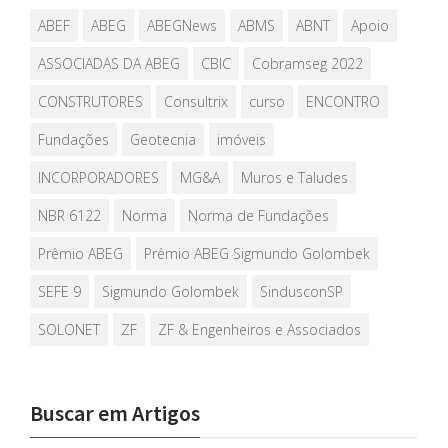
ABEF
ABEG
ABEGNews
ABMS
ABNT
Apoio
ASSOCIADAS DA ABEG
CBIC
Cobramseg 2022
CONSTRUTORES
Consultrix
curso
ENCONTRO
Fundações
Geotecnia
imóveis
INCORPORADORES
MG&A
Muros e Taludes
NBR 6122
Norma
Norma de Fundações
Prêmio ABEG
Prêmio ABEG Sigmundo Golombek
SEFE 9
Sigmundo Golombek
SindusconSP
SOLONET
ZF
ZF & Engenheiros e Associados
Buscar em Artigos