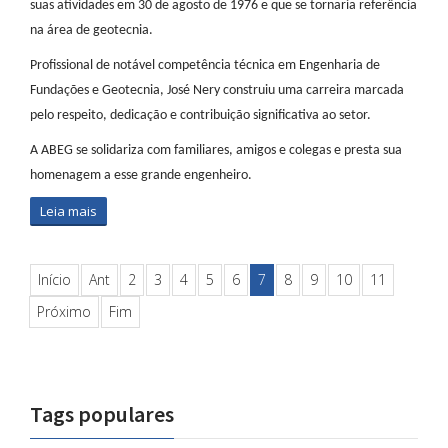
suas atividades em 30 de agosto de 1976 e que se tornaria referência
na área de geotecnia.
Profissional de notável competência técnica em Engenharia de
Fundações e Geotecnia, José Nery construiu uma carreira marcada
pelo respeito, dedicação e contribuição significativa ao setor.
A ABEG se solidariza com familiares, amigos e colegas e presta sua
homenagem a esse grande engenheiro.
Leia mais
Início
Ant
2
3
4
5
6
7
8
9
10
11
Próximo
Fim
Tags populares