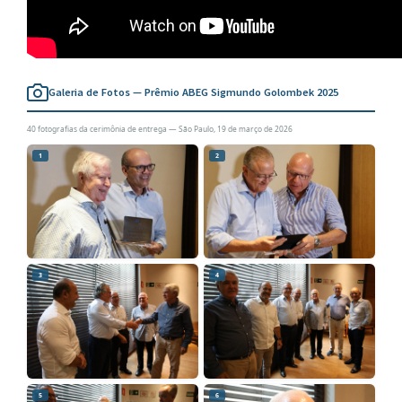
Galeria de Fotos — Prêmio ABEG Sigmundo Golombek 2025
40 fotografias da cerimônia de entrega — São Paulo, 19 de março de 2026
1
2
3
4
5
6