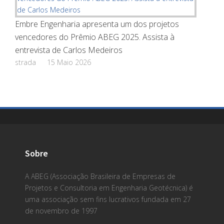
Embre Engenharia apresenta um dos projetos
vencedores do Prêmio ABEG 2025. Assista à
entrevista de Carlos Medeiros
strada
15 Maio 2026
Sobre
A ABEG (Associação Brasileira de Empresas de
Projetos e Consultoria em Engenharia Geotécnica) é
uma associação sem fins lucrativos fundada em 27
de novembro de 1997