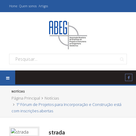
Home
Quem somos
Artigos
NOTÍCIAS
Página Principal
Notícias
1º Fórum de Projetos para Incorporação e Construção está
com inscrições abertas
strada