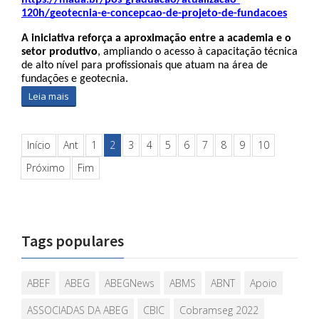
https://maua.br/pos-graduacao/atualizacao-
120h/geotecnia-e-concepcao-de-projeto-de-fundacoes
A iniciativa reforça a aproximação entre a academia e o 
setor produtivo
, ampliando o acesso à capacitação técnica 
de alto nível para profissionais que atuam na área de 
fundações e geotecnia.
Leia mais
Início
Ant
1
2
3
4
5
6
7
8
9
10
Próximo
Fim
Tags populares
ABEF
ABEG
ABEGNews
ABMS
ABNT
Apoio
ASSOCIADAS DA ABEG
CBIC
Cobramseg 2022