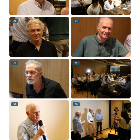
33
34
35
36
37
38