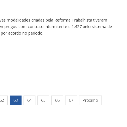
as modalidades criadas pela Reforma Trabalhista tiveram
empregos com contrato intermitente e 1.427 pelo sistema de
 por acordo no período.
62
63
64
65
66
67
Próximo