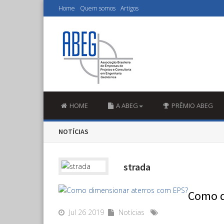
Home
Quem somos
Artigos
HOME
A ABEG
PRÊMIO ABEG
NOTÍCIAS
strada
Como d
Jul 26 2019
Notícias