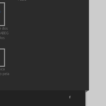
m dos
 ABEG
rlos
ica
o pela