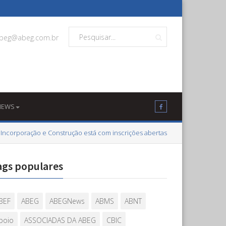
beg@abeg.com.br
NEWS
 Incorporação e Construção está com inscrições abertas
ags populares
BEF
ABEG
ABEGNews
ABMS
ABNT
poio
ASSOCIADAS DA ABEG
CBIC