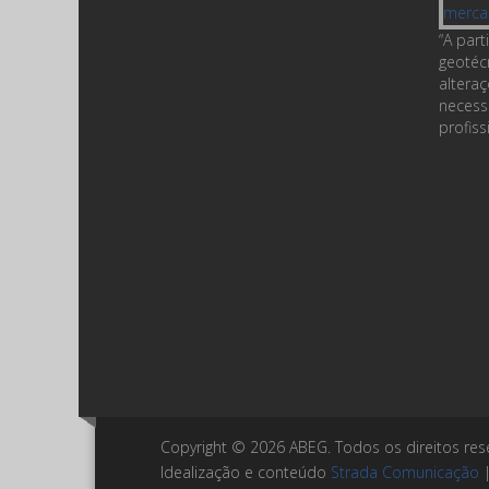
“A par
geotéc
altera
necess
profiss
Copyright ©
2026
ABEG. Todos os direitos res
Idealização e conteúdo
Strada Comunicação