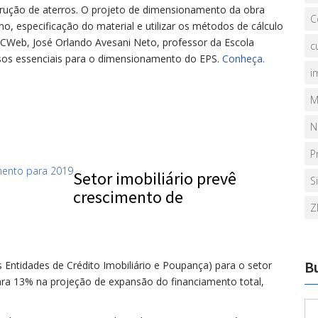
strução de aterros. O projeto de dimensionamento da obra
C
no, especificação do material e utilizar os métodos de cálculo
CWeb, José Orlando Avesani Neto, professor da Escola
c
ssos essenciais para o dimensionamento do EPS.
Conheça.
i
M
N
P
Setor imobiliário prevê
S
crescimento de
Z
B
s Entidades de Crédito Imobiliário e Poupança) para o setor
a 13% na projeção de expansão do financiamento total,