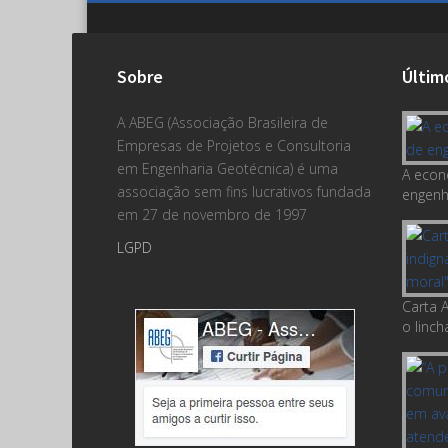
Sobre
Últim
A ABEG (Associação Brasileira de
Empresas de Projetos e Consultoria
em Engenharia Geotécnica) é uma
A econ
associação sem fins lucrativos fundada
engenha
em 27 de novembro de 1997
LGPD
Carta A
o linc