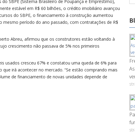
 do SBPE (Sistema Brasileiro de Poupança e Empréstimo),
nte estável em R$ 60 bilhões, o crédito imobiliário avançou
cursos do SBPE, o financiamento à construção aumentou
B
ao mesmo período do ano passado, com contratações de R$
lberto Abreu, afirmou que os construtores estão voltando à
ujo crescimento não passava de 5% nos primeiros
Fr
is usados cresceu 67% e constatou uma queda de 6% para
As
do que irá acontecer no mercado. “Se estão comprando mais
ve
volume de financiamento de novas unidades depende de
st
Pa
fu
st