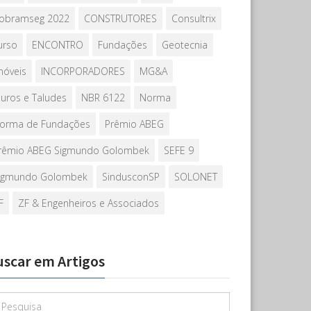
obramseg 2022
CONSTRUTORES
Consultrix
urso
ENCONTRO
Fundações
Geotecnia
móveis
INCORPORADORES
MG&A
uros e Taludes
NBR 6122
Norma
orma de Fundações
Prêmio ABEG
rêmio ABEG Sigmundo Golombek
SEFE 9
igmundo Golombek
SindusconSP
SOLONET
F
ZF & Engenheiros e Associados
uscar em Artigos