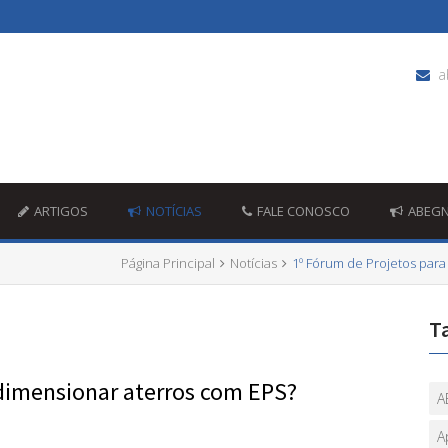
a
ARTIGOS
NOTÍCIAS
FALE CONOSCO
ABEG
Página Principal
Notícias
1º Fórum de Projetos para
T
imensionar aterros com EPS?
A
A