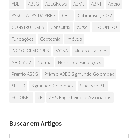
ABEF
ABEG
ABEGNews
ABMS
ABNT
Apoio
ASSOCIADAS DA ABEG
CBIC
Cobramseg 2022
CONSTRUTORES
Consultrix
curso
ENCONTRO
Fundações
Geotecnia
imóveis
INCORPORADORES
MG&A
Muros e Taludes
NBR 6122
Norma
Norma de Fundações
Prêmio ABEG
Prêmio ABEG Sigmundo Golombek
SEFE 9
Sigmundo Golombek
SindusconSP
SOLONET
ZF
ZF & Engenheiros e Associados
Buscar em Artigos