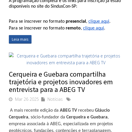
A programação completa e os links para inscrição já estão 
disponíveis no site do SindusCon-SP:
Para se inscrever no formato 
presencial
, 
clique aqui
.
Para se inscrever no formato 
remoto
, 
clique aqui
. 
Leia mais
Cerqueira e Guebara compartilha
trajetória e projetos inovadores em
entrevista para a ABEG TV
Mar 26 2025
Notícias
A mais recente edição da
ABEG TV
recebeu
Gláucio
Cerqueira
, sócio-fundador da
Cerqueira e Guebara
,
empresa associada à ABEG, especializada em projetos
geotécnicos, fundações, contenções e terraplanagem.