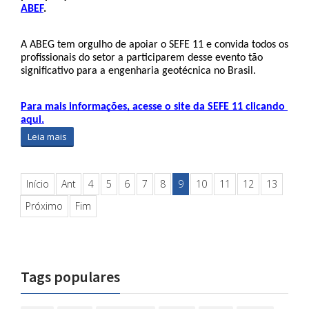
ABEF
.
A ABEG tem orgulho de apoiar o SEFE 11 e convida todos os 
profissionais do setor a participarem desse evento tão 
significativo para a engenharia geotécnica no Brasil.
Para mais informações, acesse o site da SEFE 11 clicando 
aqui.
Leia mais
Início
Ant
4
5
6
7
8
9
10
11
12
13
Próximo
Fim
Tags populares