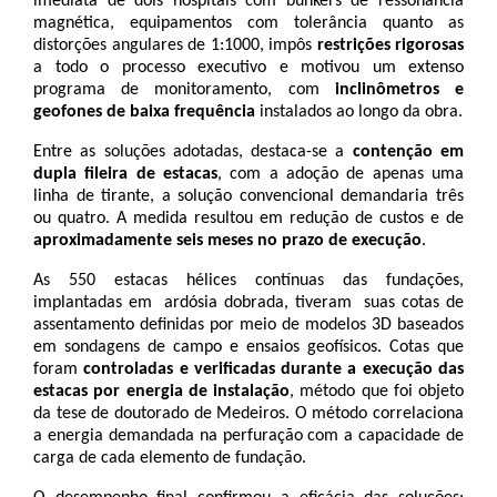
imediata de dois hospitais com bunkers de ressonância 
magnética, equipamentos com tolerância quanto as 
distorções angulares de 1:1000, impôs 
restrições rigorosas
a todo o processo executivo e motivou um extenso 
programa de monitoramento, com
 inclinômetros e 
geofones de baixa frequência
 instalados ao longo da obra.
Entre as soluções adotadas, destaca-se a 
contenção em 
dupla fileira de estacas
, com a adoção de apenas uma 
linha de tirante, a solução convencional demandaria três 
ou quatro. A medida resultou em redução de custos e de 
aproximadamente seis meses no prazo de execução
. 
As 550 estacas hélices contínuas das fundações, 
implantadas em  ardósia dobrada, tiveram  suas cotas de 
assentamento definidas por meio de modelos 3D baseados 
em sondagens de campo e ensaios geofísicos. Cotas que 
foram 
controladas e verificadas durante a execução das 
estacas por energia de instalação
, método que foi objeto 
da tese de doutorado de Medeiros. O método correlaciona 
a energia demandada na perfuração com a capacidade de 
carga de cada elemento de fundação.