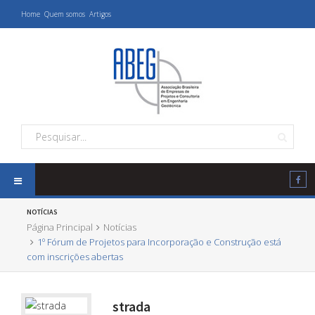
Home
Quem somos
Artigos
NOTÍCIAS
Página Principal
Notícias
1º Fórum de Projetos para Incorporação e Construção está
com inscrições abertas
strada