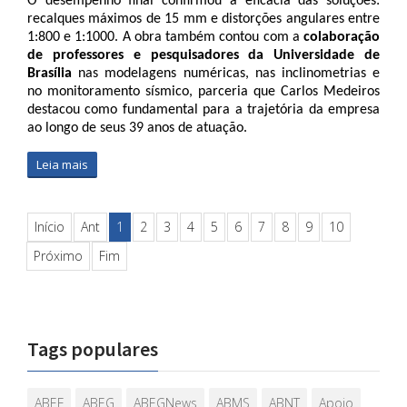
O desempenho final confirmou a eficácia das soluções: 
recalques máximos de 15 mm e distorções angulares entre 
1:800 e 1:1000. A obra também contou com a 
colaboração 
de professores e pesquisadores da Universidade de 
Brasília
 nas modelagens numéricas, nas inclinometrias e 
no monitoramento sísmico, parceria que Carlos Medeiros 
destacou como fundamental para a trajetória da empresa 
ao longo de seus 39 anos de atuação.
Leia mais
Início
Ant
1
2
3
4
5
6
7
8
9
10
Próximo
Fim
Tags populares
ABEF
ABEG
ABEGNews
ABMS
ABNT
Apoio