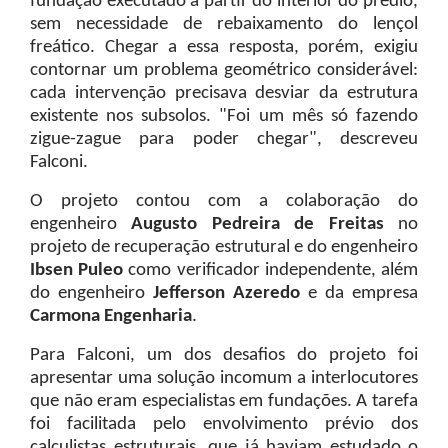
fundação executado a partir do interior do prédio,
sem necessidade de rebaixamento do lençol
freático. Chegar a essa resposta, porém, exigiu
contornar um problema geométrico considerável:
cada intervenção precisava desviar da estrutura
existente nos subsolos. "Foi um mês só fazendo
zigue-zague para poder chegar", descreveu
Falconi.
O projeto contou com a colaboração do
engenheiro
Augusto Pedreira de Freitas
no
projeto de recuperação estrutural e do engenheiro
Ibsen Puleo
como verificador independente, além
do engenheiro
Jefferson Azeredo
e da empresa
Carmona Engenharia
.
Para Falconi, um dos desafios do projeto foi
apresentar uma solução incomum a interlocutores
que não eram especialistas em fundações. A tarefa
foi facilitada pelo envolvimento prévio dos
calculistas estruturais, que já haviam estudado o