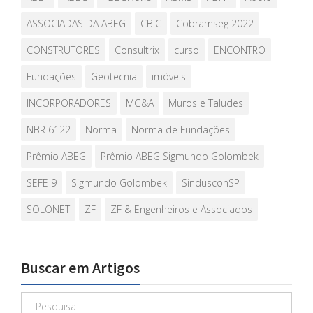
ASSOCIADAS DA ABEG
CBIC
Cobramseg 2022
CONSTRUTORES
Consultrix
curso
ENCONTRO
Fundações
Geotecnia
imóveis
INCORPORADORES
MG&A
Muros e Taludes
NBR 6122
Norma
Norma de Fundações
Prêmio ABEG
Prêmio ABEG Sigmundo Golombek
SEFE 9
Sigmundo Golombek
SindusconSP
SOLONET
ZF
ZF & Engenheiros e Associados
Buscar em Artigos