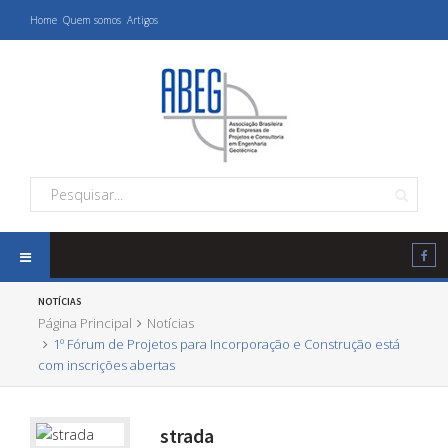
Home
Quem somos
Artigos
NOTÍCIAS
Página Principal
Notícias
1º Fórum de Projetos para Incorporação e Construção está
com inscrições abertas
strada