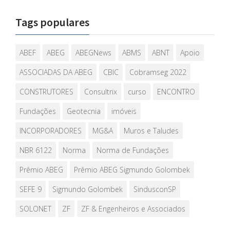
Tags populares
ABEF
ABEG
ABEGNews
ABMS
ABNT
Apoio
ASSOCIADAS DA ABEG
CBIC
Cobramseg 2022
CONSTRUTORES
Consultrix
curso
ENCONTRO
Fundações
Geotecnia
imóveis
INCORPORADORES
MG&A
Muros e Taludes
NBR 6122
Norma
Norma de Fundações
Prêmio ABEG
Prêmio ABEG Sigmundo Golombek
SEFE 9
Sigmundo Golombek
SindusconSP
SOLONET
ZF
ZF & Engenheiros e Associados