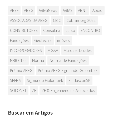
ABEF
ABEG
ABEGNews
ABMS
ABNT
Apoio
ASSOCIADAS DA ABEG
CBIC
Cobramseg 2022
CONSTRUTORES
Consultrix
curso
ENCONTRO
Fundações
Geotecnia
imóveis
INCORPORADORES
MG&A
Muros e Taludes
NBR 6122
Norma
Norma de Fundações
Prêmio ABEG
Prêmio ABEG Sigmundo Golombek
SEFE 9
Sigmundo Golombek
SindusconSP
SOLONET
ZF
ZF & Engenheiros e Associados
Buscar em Artigos