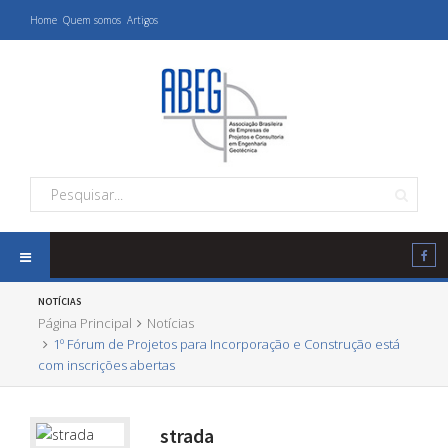
Home
Quem somos
Artigos
NOTÍCIAS
Página Principal
Notícias
1º Fórum de Projetos para Incorporação e Construção está
com inscrições abertas
strada