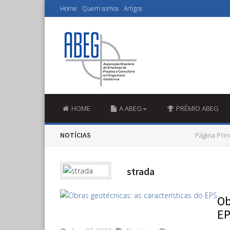
Home
Quem somos
Artigos
HOME
A ABEG
PRÊMIO ABEG
NOTÍCIAS
Página Prin
strada
Ob
E