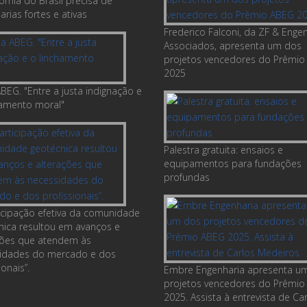
omia do Brasil precisa de
rias fortes e ativas
Frederico Falconi, da ZF & Enge
Associados, apresenta um dos
projetos vencedores do Prêmio
2025
BEG. "Entre a justa indignação e
hamento moral"
Palestra gratuita: ensaios e
equipamentos para fundações
profundas
ticipação efetiva da comunidade
nica resultou em avanços e
ções que atendem às
idades do mercado e dos
ionais”.
Embre Engenharia apresenta u
projetos vencedores do Prêmio
2025. Assista à entrevista de Ca