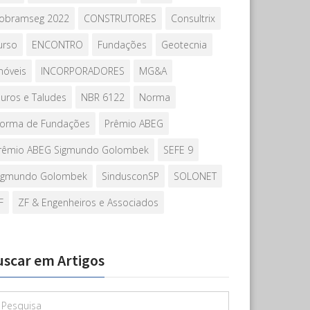
obramseg 2022
CONSTRUTORES
Consultrix
urso
ENCONTRO
Fundações
Geotecnia
móveis
INCORPORADORES
MG&A
uros e Taludes
NBR 6122
Norma
orma de Fundações
Prêmio ABEG
rêmio ABEG Sigmundo Golombek
SEFE 9
igmundo Golombek
SindusconSP
SOLONET
F
ZF & Engenheiros e Associados
uscar em Artigos