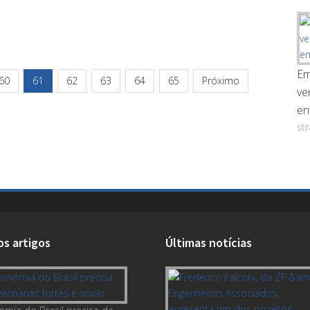
Em
60
61
62
63
64
65
Próximo
ve
en
st
os artigos
Últimas notícias