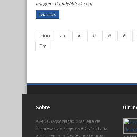
Imagem: dabldy/iStock.com
Leia mais
Início
Ant
56
57
58
59
Fim
Sobre
Últim
A ABEG (Associação Brasileira de
Empresas de Projetos e Consultoria
em Engenharia Geotécnica) é uma