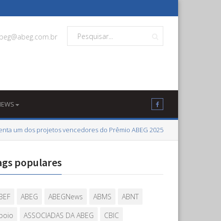
beg@abeg.com.br
NEWS
esenta um dos projetos vencedores do Prêmio ABEG 2025
ags populares
BEF
ABEG
ABEGNews
ABMS
ABNT
poio
ASSOCIADAS DA ABEG
CBIC