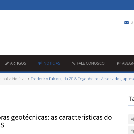
a
ARTIGOS
NOTÍCIAS
FALE CONOSCO
ABEG
cipal
Notícias
Frederico Falconi, da ZF & Engenheiros Associados, apr
T
ras geotécnicas: as características do
A
PS
A