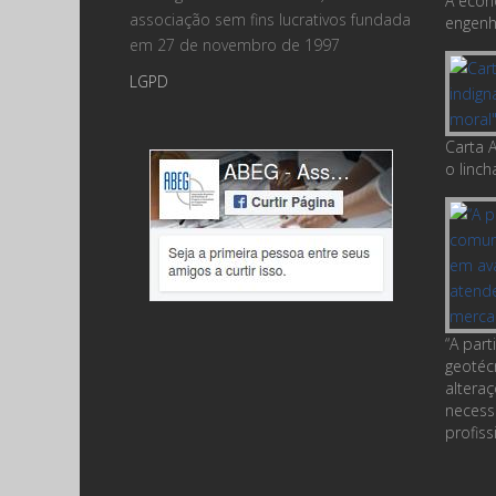
A econ
associação sem fins lucrativos fundada
engenha
em 27 de novembro de 1997
LGPD
Carta A
o linc
“A par
geotéc
altera
necess
profiss