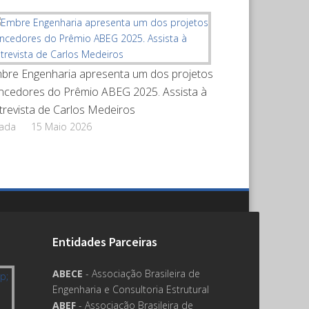
bre Engenharia apresenta um dos projetos
ncedores do Prêmio ABEG 2025. Assista à
trevista de Carlos Medeiros
rada
15 Maio 2026
Entidades Parceiras
ABECE
- Associação Brasileira de
Engenharia e Consultoria Estrutural
ABEF
- Associação Brasileira de