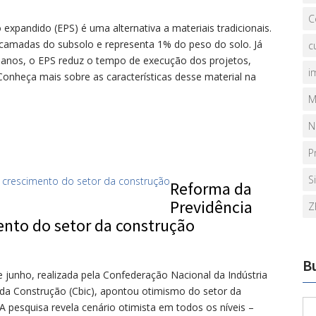
C
expandido (EPS) é uma alternativa a materiais tradicionais.
 camadas do subsolo e representa 1% do peso do solo. Já
c
0 anos, o EPS reduz o tempo de execução dos projetos,
i
Conheça mais sobre as características desse material na
M
N
P
S
Reforma da
Previdência
Z
nto do setor da construção
B
junho, realizada pela Confederação Nacional da Indústria
 da Construção (Cbic), apontou otimismo do setor da
 A pesquisa revela cenário otimista em todos os níveis –