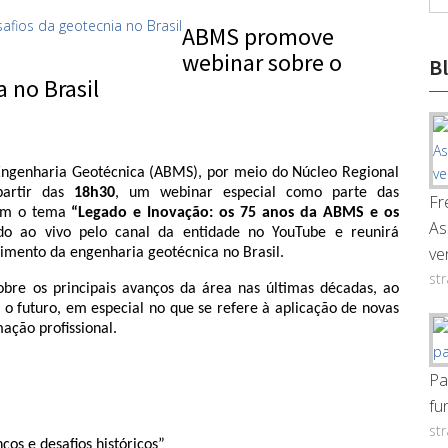
ABMS promove
webinar sobre o
B
 no Brasil
Engenharia Geotécnica (ABMS), por meio do Núcleo Regional 
artir das 
18h30
, um webinar especial como parte das 
Fr
om o tema 
“Legado e Inovação: os 75 anos da ABMS e os 
As
ido ao vivo pelo canal da entidade no YouTube e reunirá 
ve
vimento da engenharia geotécnica no Brasil.
st
re os principais avanços da área nas últimas décadas, ao 
uturo, em especial no que se refere à aplicação de novas 
mação profissional.
Pa
fu
st
ços e desafios históricos”