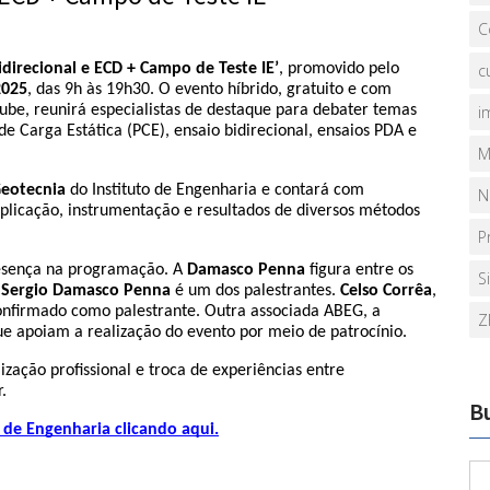
C
idirecional e ECD + Campo de Teste IE’
, promovido pelo 
c
2025
, das 9h às 19h30. O evento híbrido, gratuito e com 
Tube, reunirá especialistas de destaque para debater temas 
i
 Carga Estática (PCE), ensaio bidirecional, ensaios PDA e 
M
Geotecnia
 do Instituto de Engenharia e contará com 
N
licação, instrumentação e resultados de diversos métodos 
P
sença na programação. A 
Damasco Penna
 figura entre os 
S
 Sergio Damasco Penna
 é um dos palestrantes. 
Celso Corrêa
, 
, está confirmado como palestrante. Outra associada ABEG, a 
Z
e apoiam a realização do evento por meio de patrocínio.
ação profissional e troca de experiências entre 
.
B
o de Engenharia clicando aqui.