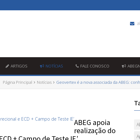
a
ARTIGOS
NOTÍCIAS
FALE CONOSCO
ABEG
Página Principal
Notícias
Geovertex é a nova associada da ABEG: conh
T
ABEG apoia
A
realização do
A
 ECD + Campo de Teste IE’