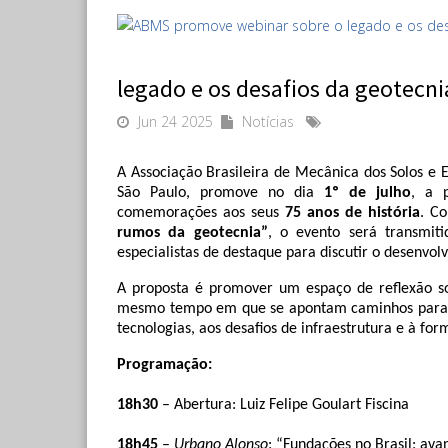
legado e os desafios da geotecnia
Jun 24 2025
Notícias
A Associação Brasileira de Mecânica dos Solos e 
São Paulo, promove no dia 
1º de julho
, a p
comemorações aos seus 
75 anos de história
. C
rumos da geotecnia”
, o evento será transmit
especialistas de destaque para discutir o desenvol
A proposta é promover um espaço de reflexão sob
mesmo tempo em que se apontam caminhos para o f
tecnologias, aos desafios de infraestrutura e à for
Programação:
18h30
 – Abertura: Luiz Felipe Goulart Fiscina
18h45
 – 
Urbano Alonso
: “Fundações no Brasil: avan