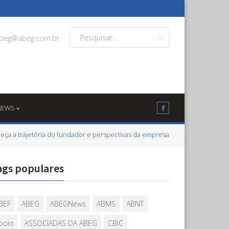
beg@abeg.com.br
NEWS
eça a trajetória do fundador e perspectivas da empresa
ags populares
BEF
ABEG
ABEGNews
ABMS
ABNT
poio
ASSOCIADAS DA ABEG
CBIC