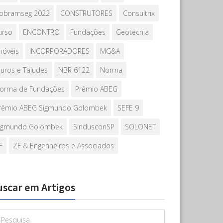
obramseg 2022
CONSTRUTORES
Consultrix
urso
ENCONTRO
Fundações
Geotecnia
móveis
INCORPORADORES
MG&A
uros e Taludes
NBR 6122
Norma
orma de Fundações
Prêmio ABEG
rêmio ABEG Sigmundo Golombek
SEFE 9
igmundo Golombek
SindusconSP
SOLONET
F
ZF & Engenheiros e Associados
uscar em Artigos