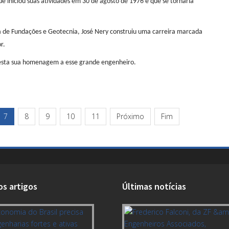
e iniciou suas atividades em 30 de agosto de 1976 e que se tornaria
a de Fundações e Geotecnia, José Nery construiu uma carreira marcada
r.
presta sua homenagem a esse grande engenheiro.
7
8
9
10
11
Próximo
Fim
os artigos
Últimas notícias