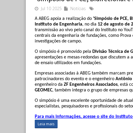
Jul 10 2025
Notícias
A ABEG apoia a realização do 
‘Simpósio de PCE, B
Instituto de Engenharia
, no dia 
12 de agosto de 
transmissão ao vivo pelo canal do Instituto no You
centrais da engenharia de fundações, como Prova de
investigações de campo.
O simpósio é promovido pela 
Divisão Técnica de 
apresentações e mesas-redondas que discutem a ap
de ensaio utilizados em fundações.
Empresas associadas à ABEG também marcam pre
patrocinadores do evento e o engenheiro
 Antônio
engenheiro da 
ZF Engenheiros Associados
GEOMEC
, também integra o grupo de empresas qu
O simpósio é uma excelente oportunidade de atualiz
especialistas, pesquisadores e profissionais do setor
Para mais informações, acesse o site do Institut
Leia mais