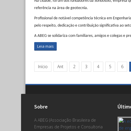
Na cidade, foi um dos fundadores da Sondosolo, empresa qu
referência na área de geotecnia.
Profissional de notável competência técnica em Engenhari
pelo respeito, dedicação e contribuição significativa ao seto
A ABEG se solidariza com familiares, amigos e colegas e 
Leia mais
Início
Ant
2
3
4
5
6
Sobre
Últim
A ABEG (Associação Brasileira de
Empresas de Projetos e Consultoria