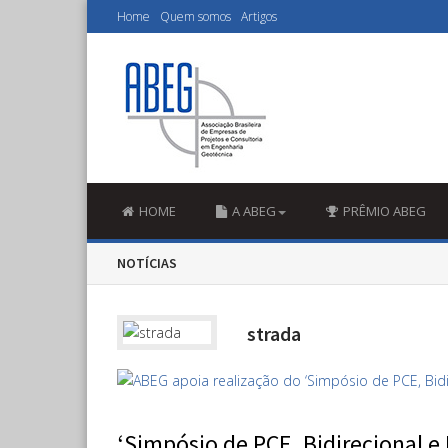
Home
Quem somos
Artigos
HOME
A ABEG
PRÊMIO ABEG
NOTÍCIAS
strada
‘Simpósio de PCE, Bidirecional e