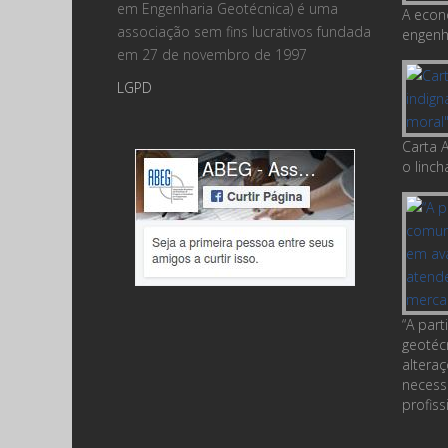
em Engenharia Geotécnica) é uma
A econ
associação sem fins lucrativos fundada
engenha
em 27 de novembro de 1997
LGPD
Carta A
o linc
“A par
geotéc
altera
necess
profiss