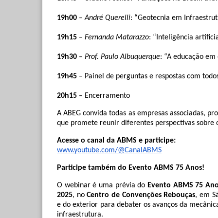
19h00
 – 
André Querelli
: “Geotecnia em Infraestrut
19h15
 – 
Fernanda Matarazzo
: “Inteligência artific
19h30
 – 
Prof. Paulo Albuquerque
: “A educação em 
19h45
 – Painel de perguntas e respostas com todos
20h15
 – Encerramento
A ABEG convida todas as empresas associadas, pro
que promete reunir diferentes perspectivas sobre o
Acesse o canal da ABMS e participe:
www.youtube.com/@CanalABMS
Participe também do Evento ABMS 75 Anos!
O webinar é uma prévia do 
Evento ABMS 75 Ano
2025
, no 
Centro de Convenções Rebouças
, em Sã
e do exterior para debater os avanços da mecânica
infraestrutura.