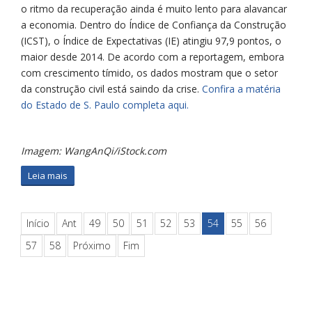
o ritmo da recuperação ainda é muito lento para alavancar
a economia. Dentro do Índice de Confiança da Construção
(ICST), o Índice de Expectativas (IE) atingiu 97,9 pontos, o
maior desde 2014. De acordo com a reportagem, embora
com crescimento tímido, os dados mostram que o setor
da construção civil está saindo da crise.
Confira a matéria
do Estado de S. Paulo completa aqui.
Imagem: WangAnQi/iStock.com
Leia mais
Início
Ant
49
50
51
52
53
54
55
56
57
58
Próximo
Fim