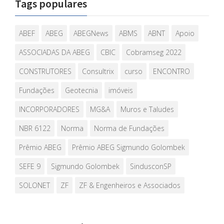
Tags populares
ABEF
ABEG
ABEGNews
ABMS
ABNT
Apoio
ASSOCIADAS DA ABEG
CBIC
Cobramseg 2022
CONSTRUTORES
Consultrix
curso
ENCONTRO
Fundações
Geotecnia
imóveis
INCORPORADORES
MG&A
Muros e Taludes
NBR 6122
Norma
Norma de Fundações
Prêmio ABEG
Prêmio ABEG Sigmundo Golombek
SEFE 9
Sigmundo Golombek
SindusconSP
SOLONET
ZF
ZF & Engenheiros e Associados