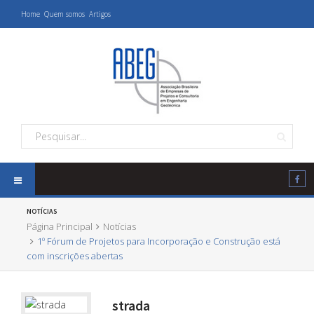
Home
Quem somos
Artigos
NOTÍCIAS
Página Principal
Notícias
1º Fórum de Projetos para Incorporação e Construção está
com inscrições abertas
strada