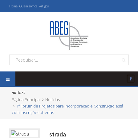
Home
Quem somos
Artigos
NOTÍCIAS
Página Principal
Notícias
1º Fórum de Projetos para Incorporação e Construção está
com inscrições abertas
strada