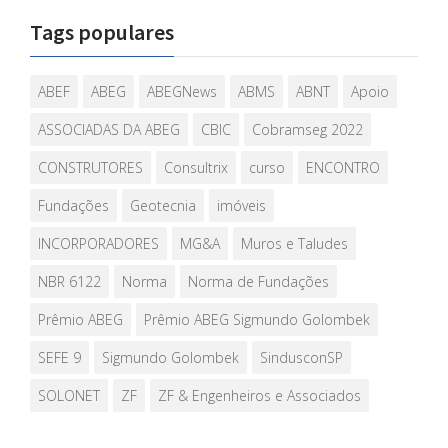
Tags populares
ABEF
ABEG
ABEGNews
ABMS
ABNT
Apoio
ASSOCIADAS DA ABEG
CBIC
Cobramseg 2022
CONSTRUTORES
Consultrix
curso
ENCONTRO
Fundações
Geotecnia
imóveis
INCORPORADORES
MG&A
Muros e Taludes
NBR 6122
Norma
Norma de Fundações
Prêmio ABEG
Prêmio ABEG Sigmundo Golombek
SEFE 9
Sigmundo Golombek
SindusconSP
SOLONET
ZF
ZF & Engenheiros e Associados