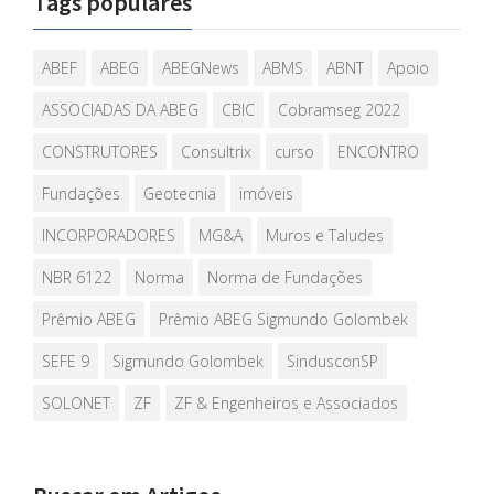
Tags populares
ABEF
ABEG
ABEGNews
ABMS
ABNT
Apoio
ASSOCIADAS DA ABEG
CBIC
Cobramseg 2022
CONSTRUTORES
Consultrix
curso
ENCONTRO
Fundações
Geotecnia
imóveis
INCORPORADORES
MG&A
Muros e Taludes
NBR 6122
Norma
Norma de Fundações
Prêmio ABEG
Prêmio ABEG Sigmundo Golombek
SEFE 9
Sigmundo Golombek
SindusconSP
SOLONET
ZF
ZF & Engenheiros e Associados