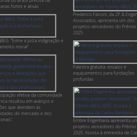
omia do Brasil precisa de
rias fortes e ativas
Frederico Falconi, da ZF & Enge
Associados, apresenta um dos
projetos vencedores do Prêmio
2025
BEG. "Entre a justa indignação e
hamento moral"
Palestra gratuita: ensaios e
equipamentos para fundações
profundas
ticipação efetiva da comunidade
nica resultou em avanços e
ções que atendem às
idades do mercado e dos
ionais”.
Embre Engenharia apresenta u
projetos vencedores do Prêmio
2025. Assista à entrevista de Ca