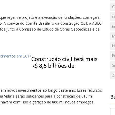
C
c
s que regem e projeto e a execução de fundações, começará
no. A convite do Comitê Brasileiro da Construção Civil, a ABEG
i
ntos junto à Comissão de Estudo de Obras Geotécnicas e de
M
N
P
Construção civil terá mais
R$ 8,5 bilhões de
S
Z
es em novos investimentos ao longo deste ano. Esses recursos
B
 Vida’ e serão suficientes para a construção de 610 mil
ue haverá com isso a geração de 800 mil novos empregos.