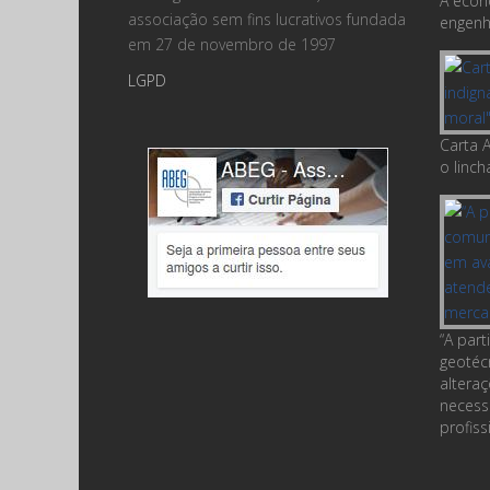
A econ
associação sem fins lucrativos fundada
engenha
em 27 de novembro de 1997
LGPD
Carta A
o linc
“A par
geotéc
altera
necess
profiss