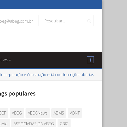
beg@abeg.com.br
NEWS
 Incorporação e Construção está com inscrições abertas
ags populares
BEF
ABEG
ABEGNews
ABMS
ABNT
poio
ASSOCIADAS DA ABEG
CBIC