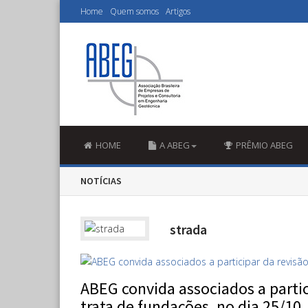
Home
Quem somos
Artigos
HOME
A ABEG
PRÊMIO ABEG
NOTÍCIAS
strada
ABEG convida associados a parti
trata de fundações, no dia 25/10