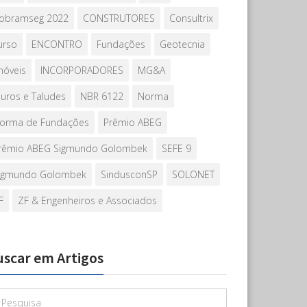
obramseg 2022
CONSTRUTORES
Consultrix
urso
ENCONTRO
Fundações
Geotecnia
móveis
INCORPORADORES
MG&A
uros e Taludes
NBR 6122
Norma
orma de Fundações
Prêmio ABEG
rêmio ABEG Sigmundo Golombek
SEFE 9
igmundo Golombek
SindusconSP
SOLONET
F
ZF & Engenheiros e Associados
uscar em Artigos