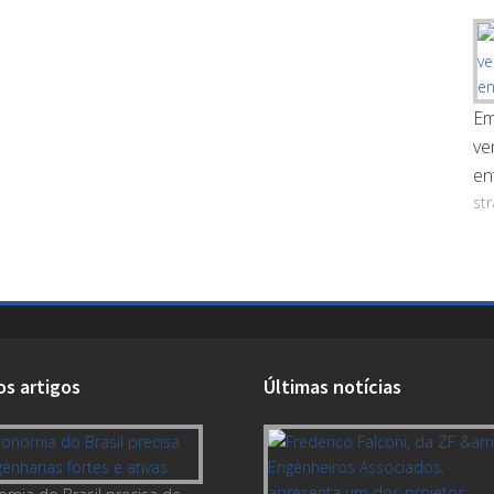
Em
ve
en
st
os artigos
Últimas notícias