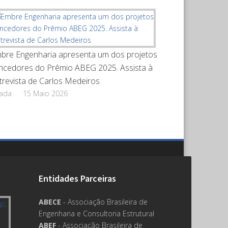
bre Engenharia apresenta um dos projetos
ncedores do Prêmio ABEG 2025. Assista à
trevista de Carlos Medeiros
rada
15 Maio 2026
Entidades Parceiras
ABECE
- Associação Brasileira de
Engenharia e Consultoria Estrutural
ABEF
- Associação Brasileira de