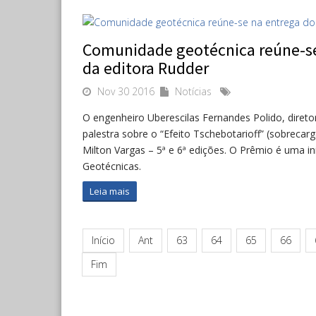
Comunidade geotécnica reúne-se 
da editora Rudder
Nov 30 2016
Notícias
O engenheiro Uberescilas Fernandes Polido, diret
palestra sobre o “Efeito Tschebotarioff” (sobrecar
Milton Vargas – 5ª e 6ª edições. O Prêmio é uma in
Geotécnicas.
Leia mais
Início
Ant
63
64
65
66
Fim