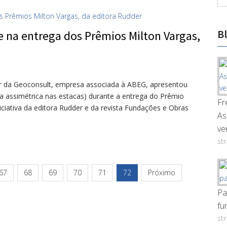
B
na entrega dos Prêmios Milton Vargas,
or da Geoconsult, empresa associada à ABEG, apresentou
ga assimétrica nas estacas) durante a entrega do Prêmio
Fr
iciativa da editora Rudder e da revista Fundações e Obras
As
ve
st
67
68
69
70
71
72
Próximo
Pa
fu
st