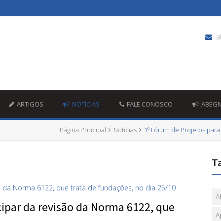
a
ARTIGOS
NOTÍCIAS
FALE CONOSCO
ABEG
Página Principal
Notícias
1º Fórum de Projetos para
T
A
cipar da revisão da Norma 6122, que
A