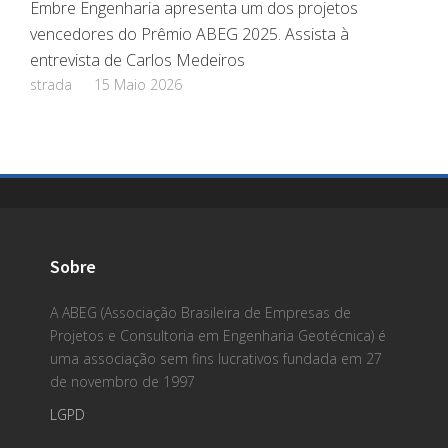
Embre Engenharia apresenta um dos projetos
vencedores do Prêmio ABEG 2025. Assista à
entrevista de Carlos Medeiros
strada
15 Maio 2026
Sobre
A ABEG (Associação Brasileira de Empresas de
Projetos e Consultoria em Engenharia Geotécnica) é
uma associação sem fins lucrativos fundada em 27
de novembro de 1997
LGPD