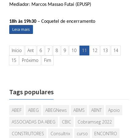
Mediador: Marcos Massao Futai (EPUSP)
18h às 19h30
 – Coquetel de encerramento
Leia mais
Início
Ant
6
7
8
9
10
11
12
13
14
15
Próximo
Fim
Tags populares
ABEF
ABEG
ABEGNews
ABMS
ABNT
Apoio
ASSOCIADAS DA ABEG
CBIC
Cobramseg 2022
CONSTRUTORES
Consultrix
curso
ENCONTRO