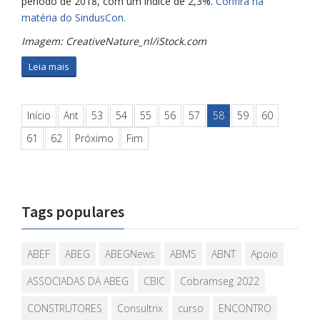
período de 2018, com um índice de 2,3%.
Confira na
matéria do SindusCon.
Imagem: CreativeNature_nl/iStock.com
Leia mais
Início
Ant
53
54
55
56
57
58
59
60
61
62
Próximo
Fim
Tags populares
ABEF
ABEG
ABEGNews
ABMS
ABNT
Apoio
ASSOCIADAS DA ABEG
CBIC
Cobramseg 2022
CONSTRUTORES
Consultrix
curso
ENCONTRO