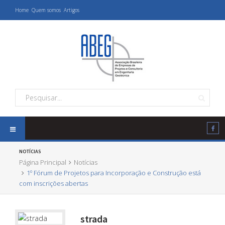
Home
Quem somos
Artigos
NOTÍCIAS
Página Principal
Notícias
1º Fórum de Projetos para Incorporação e Construção está
com inscrições abertas
strada