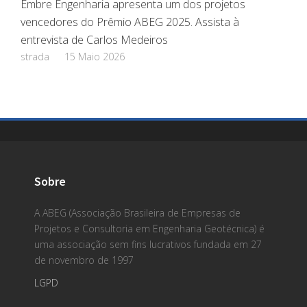
Embre Engenharia apresenta um dos projetos
vencedores do Prêmio ABEG 2025. Assista à
entrevista de Carlos Medeiros
strada
15 Maio 2026
Sobre
A ABEG (Associação Brasileira de Empresas de
Projetos e Consultoria em Engenharia Geotécnica) é
uma associação sem fins lucrativos fundada em 27
de novembro de 1997
LGPD