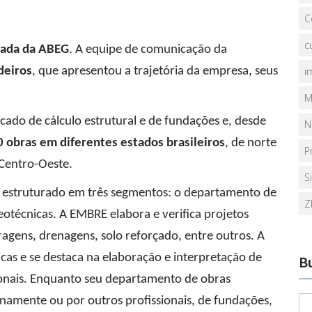
C
c
iada da ABEG
. A equipe de comunicação da
deiros
, que apresentou a trajetória da empresa, seus
i
M
do de cálculo estrutural e de fundações e, desde
N
0 obras em diferentes estados brasileiros
, de norte
P
 Centro-Oeste.
S
o estruturado em três segmentos: o departamento de
Z
eotécnicas. A EMBRE elabora e verifica projetos
agens, drenagens, solo reforçado, entre outros. A
cas e se destaca na elaboração e interpretação de
B
onais. Enquanto seu departamento de obras
rnamente ou por outros profissionais, de fundações,