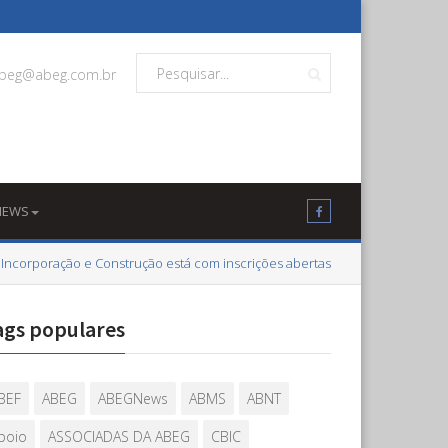
beg@abeg.com.br
NEWS
 Incorporação e Construção está com inscrições abertas
ags populares
BEF
ABEG
ABEGNews
ABMS
ABNT
poio
ASSOCIADAS DA ABEG
CBIC