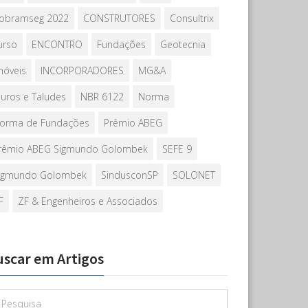
obramseg 2022
CONSTRUTORES
Consultrix
urso
ENCONTRO
Fundações
Geotecnia
móveis
INCORPORADORES
MG&A
uros e Taludes
NBR 6122
Norma
orma de Fundações
Prêmio ABEG
rêmio ABEG Sigmundo Golombek
SEFE 9
igmundo Golombek
SindusconSP
SOLONET
F
ZF & Engenheiros e Associados
uscar em Artigos