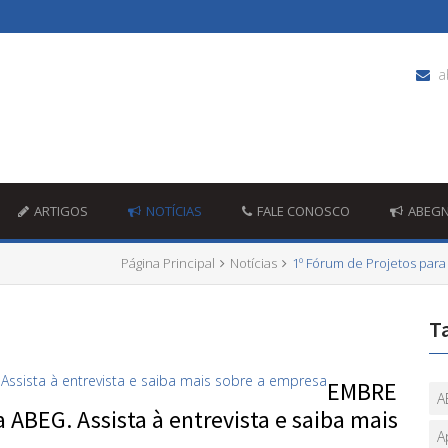
a
ARTIGOS
NOTÍCIAS
FALE CONOSCO
ABEG
Página Principal
Notícias
1º Fórum de Projetos para
T
EMBRE
A
 ABEG. Assista à entrevista e saiba mais
A