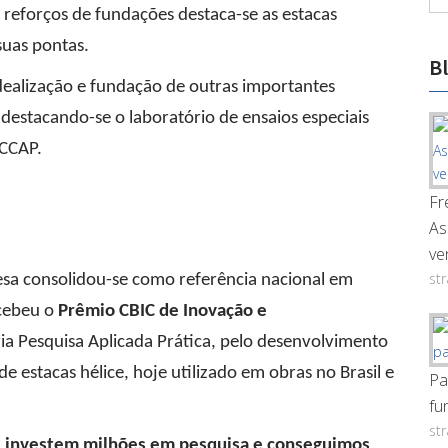
 reforços de fundações destaca-se as estacas
suas pontas.
B
dealização e fundação de outras importantes
estacando-se o laboratório de ensaios especiais
 SCCAP.
Fr
As
ve
st
sa consolidou-se como referência nacional em
ecebeu o
Prêmio CBIC de Inovação e
ria Pesquisa Aplicada Prática, pelo desenvolvimento
 estacas hélice, hoje utilizado em obras no Brasil e
Pa
fu
st
 investem milhões em pesquisa e conseguimos