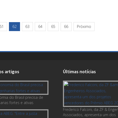
61
62
63
64
65
66
Próximo
os artigos
Últimas notícias
omia do Brasil precisa de
rias fortes e ativas
Frederico Falconi, da ZF & Enge
Associados, apresenta um dos