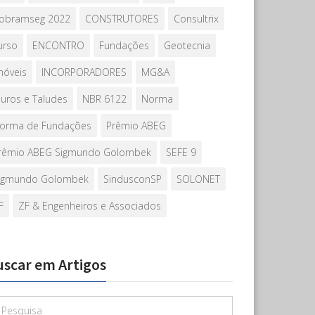
obramseg 2022
CONSTRUTORES
Consultrix
urso
ENCONTRO
Fundações
Geotecnia
móveis
INCORPORADORES
MG&A
uros e Taludes
NBR 6122
Norma
orma de Fundações
Prêmio ABEG
rêmio ABEG Sigmundo Golombek
SEFE 9
igmundo Golombek
SindusconSP
SOLONET
F
ZF & Engenheiros e Associados
uscar em Artigos