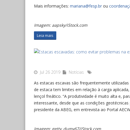
Mais informações:
mariana@fesp.br
ou
coordenaç
Imagem: aapsky/iStock.com
Leia mais
Jul 26 2019
Notícias
As estacas escavas são frequentemente utilizadas
de estaca tem limites em relação à carga aplicad
lençol freático. “A produtividade é muito alta e, p
interessante, desde que as condições geotécnicas 
presidente da ABEG, em entrevista ao Portal AEC
Imagem: getty_dumy67/iStock.com