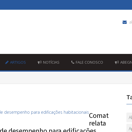
a
ARTIGOS
NOTÍCIAS
FALE CONOSCO
ABEG
T
Comat
A
relata
A
de desempenho para edificações