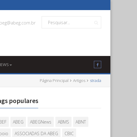
beg@abeg.com.br
NEWS
Página Principal
Artigos
strada
ags populares
BEF
ABEG
ABEGNews
ABMS
ABNT
poio
ASSOCIADAS DA ABEG
CBIC