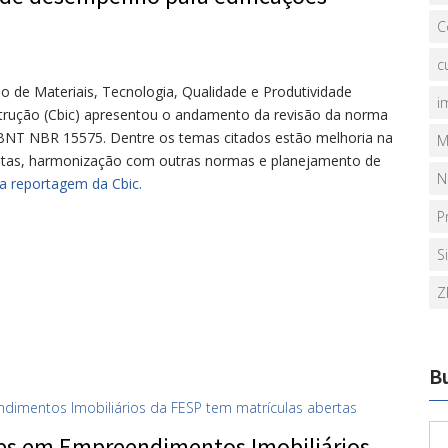
C
c
ão de Materiais, Tecnologia, Qualidade e Produtividade
i
strução (Cbic) apresentou o andamento da revisão da norma
ABNT NBR 15575. Dentre os temas citados estão melhoria na
M
rretas, harmonização com outras normas e planejamento de
N
na reportagem da Cbic.
P
S
Z
B
es em Empreendimentos Imobiliários