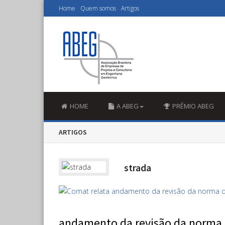
Home
Quem somos
Artigos
HOME
A ABEG
PRÊMIO ABEG
ARTIGOS
strada
andamento da revisão da norma 