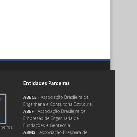
Entidades Parceiras
ABECE
- Associação Brasileira de
Engenharia e Consultoria Estrutural
ABEF
- Associação Brasileira de
Empresas de Engenharia de
Fundações e Geotecnia
nheiros
ABMS
- Associação Brasileira de