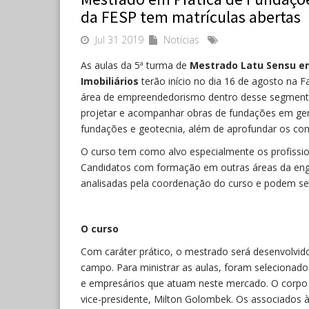
da FESP tem matrículas abertas
Jul 31 2019
Notícias
As aulas da 5ª turma de
Mestrado Latu Sensu e
Imobiliários
terão início no dia 16 de agosto na 
área de empreendedorismo dentro desse segmento, 
projetar e acompanhar obras de fundações em ger
fundações e geotecnia, além de aprofundar os con
O curso tem como alvo especialmente os profissio
Candidatos com formação em outras áreas da enge
analisadas pela coordenação do curso e podem ser
O curso
Com caráter prático, o mestrado será desenvolvido
campo. Para ministrar as aulas, foram selecionado
e empresários que atuam neste mercado. O corpo d
vice-presidente, Milton Golombek. Os associados 