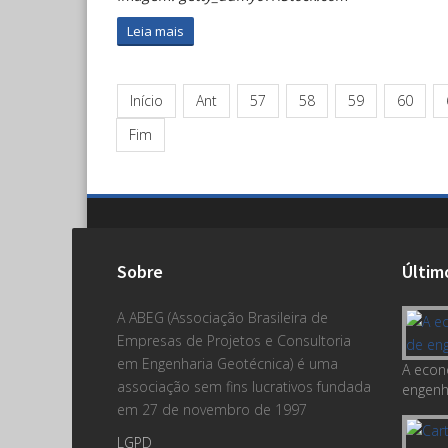
Leia mais
Início
Ant
57
58
59
60
Fim
Sobre
Últim
A ABEG (Associação Brasileira de
Empresas de Projetos e Consultoria
em Engenharia Geotécnica) é uma
A econ
associação sem fins lucrativos fundada
engenha
em 27 de novembro de 1997
LGPD