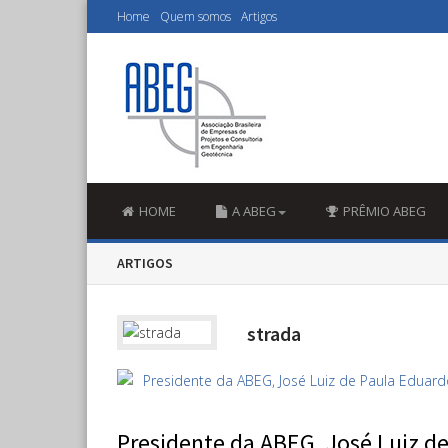
Home
Quem somos
Artigos
HOME
A ABEG
PRÊMIO ABEG
ARTIGOS
strada
Presidente da ABEG, José Luiz de