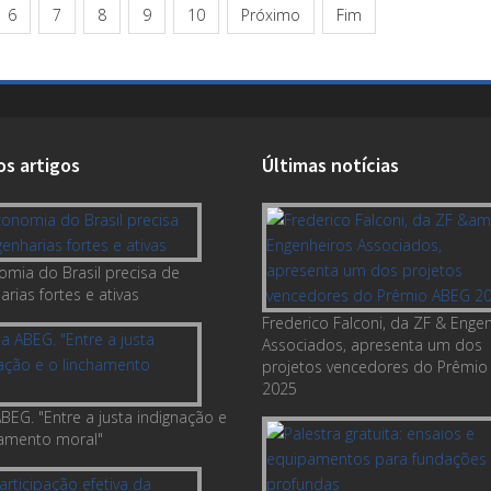
6
7
8
9
10
Próximo
Fim
os artigos
Últimas notícias
omia do Brasil precisa de
rias fortes e ativas
Frederico Falconi, da ZF & Enge
Associados, apresenta um dos
projetos vencedores do Prêmio
2025
BEG. "Entre a justa indignação e
hamento moral"