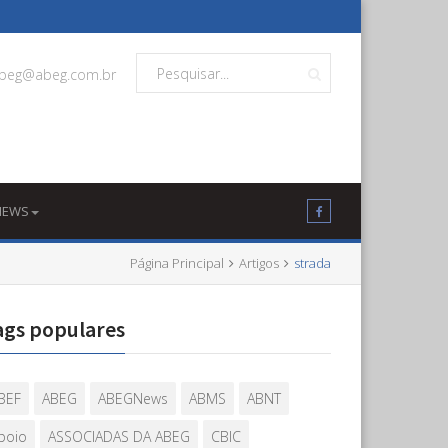
beg@abeg.com.br
NEWS
Página Principal
Artigos
strada
ags populares
BEF
ABEG
ABEGNews
ABMS
ABNT
poio
ASSOCIADAS DA ABEG
CBIC