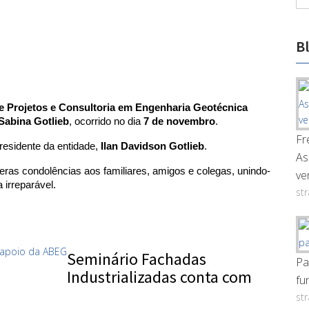
B
e Projetos e Consultoria em Engenharia Geotécnica
Sabina Gotlieb
, ocorrido no dia 
7 de novembro
.
Fr
esidente da entidade, 
Ilan Davidson Gotlieb
.
As
as condolências aos familiares, amigos e colegas, unindo-
ve
 irreparável.
st
Seminário Fachadas
Pa
Industrializadas conta com
fu
st