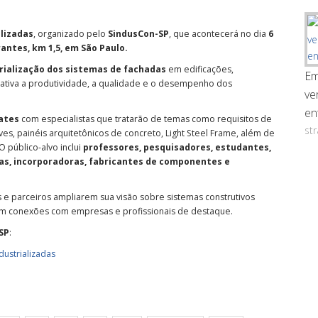
lizadas
, organizado pelo
SindusCon-SP
, que acontecerá no dia
6
rantes, km 1,5, em São Paulo.
rialização dos sistemas de fachadas
em edificações,
Em
cativa a produtividade, a qualidade e o desempenho dos
ve
en
ates
com especialistas que tratarão de temas como requisitos de
st
es, painéis arquitetônicos de concreto, Light Steel Frame, além de
O público-alvo inclui
professores, pesquisadores, estudantes,
as, incorporadoras, fabricantes de componentes e
e parceiros ampliarem sua visão sobre sistemas construtivos
em conexões com empresas e profissionais de destaque.
SP
:
ustrializadas