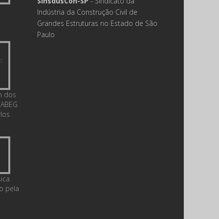
SinsdusCon-SP
- Sindicato da
Indústria da Construção Civil de
Grandes Estruturas no Estado de São
Paulo
m dos
 ABEG
rlos
ica
o pela