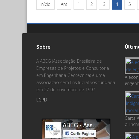
Início
Ant
1
2
3
4
5
Sobre
Últim
A ABEG (Associação Brasileira de
Empresas de Projetos e Consultoria
em Engenharia Geotécnica) é uma
A econ
associação sem fins lucrativos fundada
engenha
em 27 de novembro de 1997
LGPD
Carta A
o linc