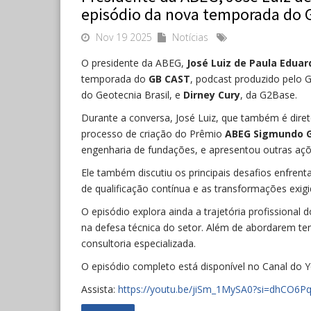
episódio da nova temporada do
Nov 19 2025
Notícias
O presidente da ABEG,
José Luiz de Paula Eduar
temporada do
GB CAST
, podcast produzido pelo G
do Geotecnia Brasil, e
Dirney Cury
, da G2Base.
Durante a conversa, José Luiz, que também é diret
processo de criação do Prêmio
ABEG Sigmundo 
engenharia de fundações, e apresentou outras açõ
Ele também discutiu os principais desafios enfrent
de qualificação contínua e as transformações exi
O episódio explora ainda a trajetória profissional
na defesa técnica do setor. Além de abordarem tem
consultoria especializada.
O episódio completo está disponível no Canal do 
Assista:
https://youtu.be/jiSm_1MySA0?si=dhCO6