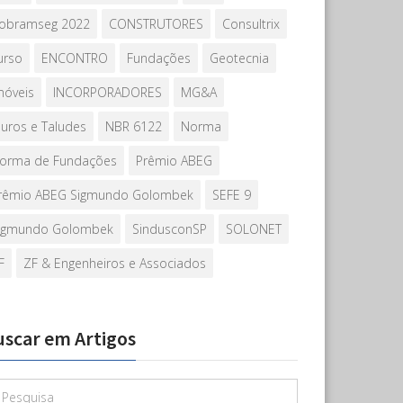
obramseg 2022
CONSTRUTORES
Consultrix
urso
ENCONTRO
Fundações
Geotecnia
móveis
INCORPORADORES
MG&A
uros e Taludes
NBR 6122
Norma
orma de Fundações
Prêmio ABEG
rêmio ABEG Sigmundo Golombek
SEFE 9
igmundo Golombek
SindusconSP
SOLONET
F
ZF & Engenheiros e Associados
uscar em Artigos