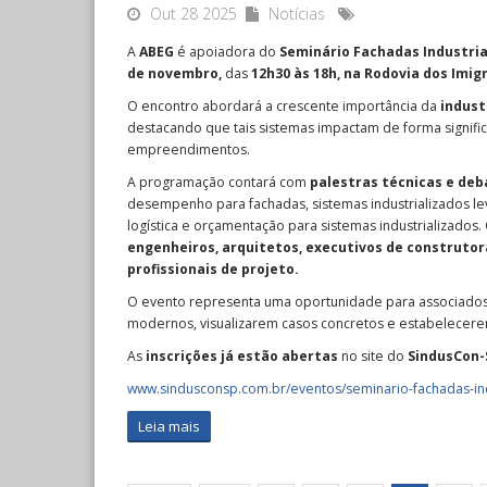
Out 28 2025
Notícias
A
ABEG
é apoiadora do
Seminário Fachadas Industria
de novembro,
das
12h30 às 18h, na Rodovia dos Imig
O encontro abordará a crescente importância da
indust
destacando que tais sistemas impactam de forma signifi
empreendimentos.
A programação contará com
palestras técnicas e deb
desempenho para fachadas, sistemas industrializados lev
logística e orçamentação para sistemas industrializados. 
engenheiros, arquitetos, executivos de construtor
profissionais de projeto.
O evento representa uma oportunidade para associados 
modernos, visualizarem casos concretos e estabelecer
As
inscrições
já estão abertas
no site do
SindusCon-
www.sindusconsp.com.br/eventos/seminario-fachadas-ind
Leia mais