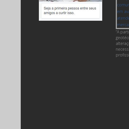
“A par
geotéc
altera
necess
profiss