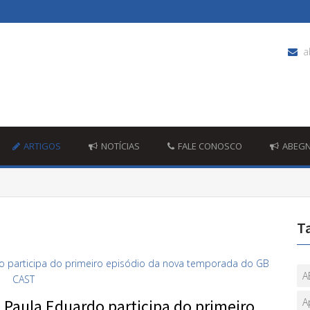
a
ARTIGOS
NOTÍCIAS
FALE CONOSCO
ABEG
T
A
 Paula Eduardo participa do primeiro
A