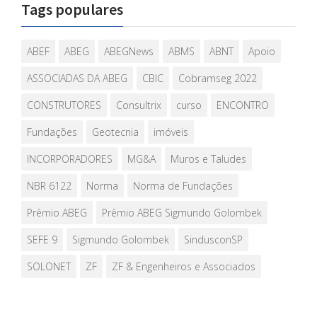
Tags populares
ABEF
ABEG
ABEGNews
ABMS
ABNT
Apoio
ASSOCIADAS DA ABEG
CBIC
Cobramseg 2022
CONSTRUTORES
Consultrix
curso
ENCONTRO
Fundações
Geotecnia
imóveis
INCORPORADORES
MG&A
Muros e Taludes
NBR 6122
Norma
Norma de Fundações
Prêmio ABEG
Prêmio ABEG Sigmundo Golombek
SEFE 9
Sigmundo Golombek
SindusconSP
SOLONET
ZF
ZF & Engenheiros e Associados